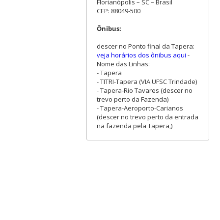
Florianópolis – SC – Brasil
CEP: 88049-500
Ônibus:
descer no Ponto final da Tapera:
veja horários dos ônibus aqui
-
Nome das Linhas:
- Tapera
- TITRI-Tapera (VIA UFSC Trindade)
- Tapera-Rio Tavares (descer no
trevo perto da Fazenda)
- Tapera-Aeroporto-Carianos
(descer no trevo perto da entrada
na fazenda pela Tapera,)