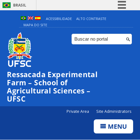
BRASIL
Simplifique!
ACESSIBILIDADE
ALTO CONTRASTE
MAPA DO SITE
Comunica BR
Participe
Acesso à informação
Legislação
Canais
Ressacada Experimental
Farm – School of
Agricultural Sciences –
UFSC
Private Area
Site Administrators
MENU