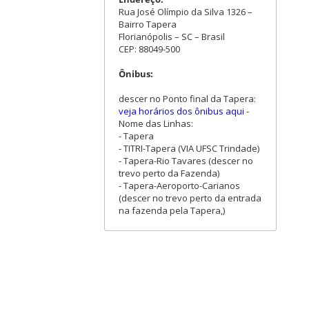
Rua José Olímpio da Silva 1326 –
Bairro Tapera
Florianópolis – SC – Brasil
CEP: 88049-500
Ônibus:
descer no Ponto final da Tapera:
veja horários dos ônibus aqui
-
Nome das Linhas:
- Tapera
- TITRI-Tapera (VIA UFSC Trindade)
- Tapera-Rio Tavares (descer no
trevo perto da Fazenda)
- Tapera-Aeroporto-Carianos
(descer no trevo perto da entrada
na fazenda pela Tapera,)