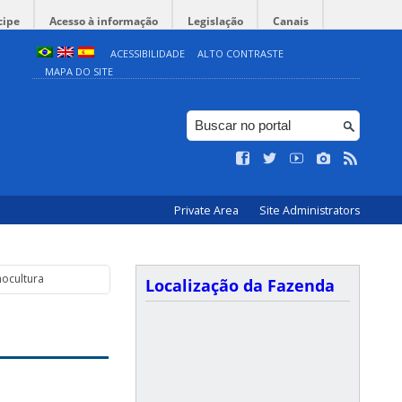
cipe
Acesso à informação
Legislação
Canais
ACESSIBILIDADE
ALTO CONTRASTE
MAPA DO SITE
Private Area
Site Administrators
nocultura
Localização da Fazenda