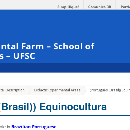
Simplifique!
Comunica BR
Parti
tal Farm – School of
s – UFSC
tal Description
Didactic Experimental Areas
(Português (Brasil)) Equi
Brasil)) Equinocultura
able in
Brazilian Portuguese
.