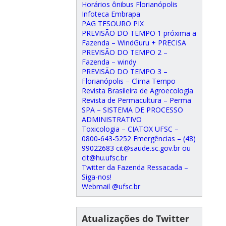
Horários ônibus Florianópolis
Infoteca Embrapa
PAG TESOURO PIX
PREVISÃO DO TEMPO 1 próxima a
Fazenda – WindGuru + PRECISA
PREVISÃO DO TEMPO 2 –
Fazenda – windy
PREVISÃO DO TEMPO 3 –
Florianópolis – Clima Tempo
Revista Brasileira de Agroecologia
Revista de Permacultura – Perma
SPA – SISTEMA DE PROCESSO
ADMINISTRATIVO
Toxicologia – CIATOX UFSC –
0800-643-5252 Emergências – (48)
99022683 cit@saude.sc.gov.br ou
cit@hu.ufsc.br
Twitter da Fazenda Ressacada –
Siga-nos!
Webmail @ufsc.br
Atualizações do Twitter