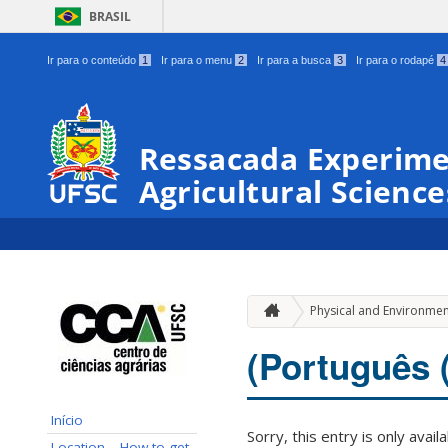
BRASIL
Ir para o conteúdo
1
Ir para o menu
2
Ir para a busca
3
Ir para o rodapé
4
Ressacada Experimen
Agricultural Science
Physical and Environmen
(Português (
Início
Sorry, this entry is only avail
Location – How to get