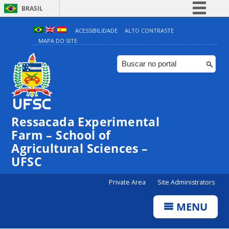
BRASIL
Simplifique!
ACESSIBILIDADE
ALTO CONTRASTE
MAPA DO SITE
Comunica BR
Participe
Acesso à informação
Legislação
Canais
Ressacada Experimental
Farm – School of
Agricultural Sciences –
UFSC
Private Area
Site Administrators
MENU