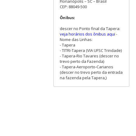
Florianópolis – SC – Brasil
CEP: 88049-500
Ônibus:
descer no Ponto final da Tapera:
veja horários dos ônibus aqui
-
Nome das Linhas:
- Tapera
- TITRI-Tapera (VIA UFSC Trindade)
- Tapera-Rio Tavares (descer no
trevo perto da Fazenda)
- Tapera-Aeroporto-Carianos
(descer no trevo perto da entrada
na fazenda pela Tapera,)