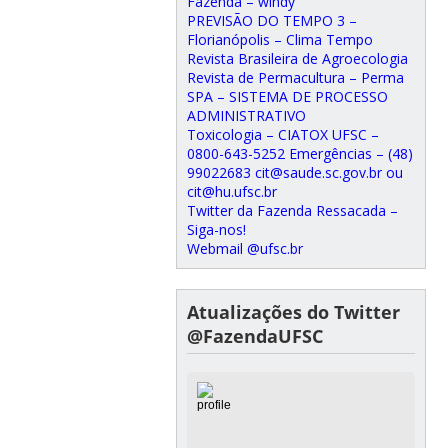
Fazenda – windy
PREVISÃO DO TEMPO 3 –
Florianópolis – Clima Tempo
Revista Brasileira de Agroecologia
Revista de Permacultura – Perma
SPA – SISTEMA DE PROCESSO
ADMINISTRATIVO
Toxicologia – CIATOX UFSC –
0800-643-5252 Emergências – (48)
99022683 cit@saude.sc.gov.br ou
cit@hu.ufsc.br
Twitter da Fazenda Ressacada –
Siga-nos!
Webmail @ufsc.br
Atualizações do Twitter
@FazendaUFSC