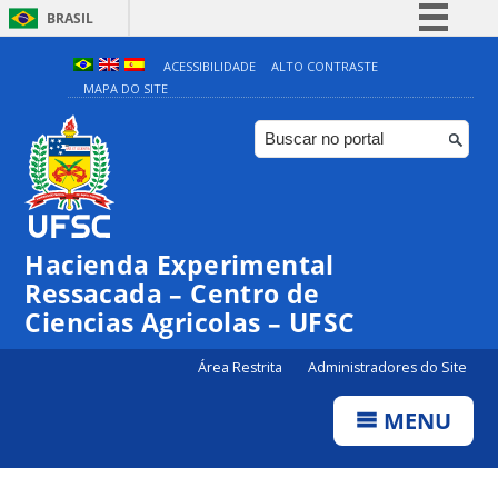
BRASIL
Simplifique!
ACESSIBILIDADE
ALTO CONTRASTE
MAPA DO SITE
Comunica BR
Participe
Acesso à informação
Legislação
Canais
Hacienda Experimental
Ressacada – Centro de
Ciencias Agricolas – UFSC
Área Restrita
Administradores do Site
MENU