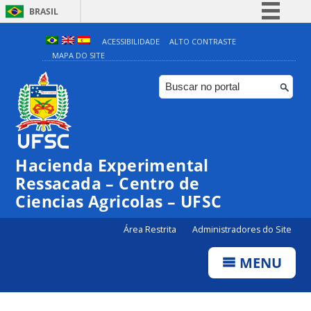
BRASIL
Simplifique!
ACESSIBILIDADE
ALTO CONTRASTE
MAPA DO SITE
Comunica BR
Participe
Acesso à informação
Legislação
Canais
Hacienda Experimental
Ressacada – Centro de
Ciencias Agricolas – UFSC
Área Restrita
Administradores do Site
MENU