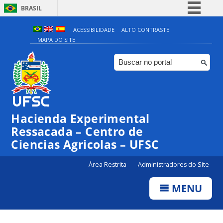
BRASIL
Simplifique!
ACESSIBILIDADE
ALTO CONTRASTE
MAPA DO SITE
Comunica BR
Participe
Acesso à informação
Legislação
Canais
Hacienda Experimental
Ressacada – Centro de
Ciencias Agricolas – UFSC
Área Restrita
Administradores do Site
MENU