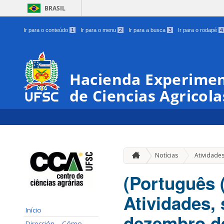
BRASIL
Ir para o conteúdo
1
Ir para o menu
2
Ir para a busca
3
Ir para o rodapé
4
Hacienda Experimen
de Ciencias Agricola
Notícias
Atividade
(Português 
Atividades,
Início
dezembro de
Dirección – Cómo