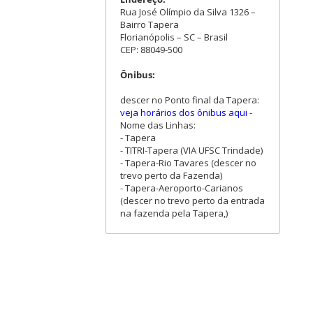
Rua José Olímpio da Silva 1326 –
Bairro Tapera
Florianópolis – SC – Brasil
CEP: 88049-500
Ônibus:
descer no Ponto final da Tapera:
veja horários dos ônibus aqui
-
Nome das Linhas:
- Tapera
- TITRI-Tapera (VIA UFSC Trindade)
- Tapera-Rio Tavares (descer no
trevo perto da Fazenda)
- Tapera-Aeroporto-Carianos
(descer no trevo perto da entrada
na fazenda pela Tapera,)