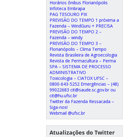
Horários ônibus Florianópolis
Infoteca Embrapa
PAG TESOURO PIX
PREVISÃO DO TEMPO 1 próxima a
Fazenda – WindGuru + PRECISA
PREVISÃO DO TEMPO 2 –
Fazenda – windy
PREVISÃO DO TEMPO 3 –
Florianópolis – Clima Tempo
Revista Brasileira de Agroecologia
Revista de Permacultura – Perma
SPA – SISTEMA DE PROCESSO
ADMINISTRATIVO
Toxicologia – CIATOX UFSC –
0800-643-5252 Emergências – (48)
99022683 cit@saude.sc.gov.br ou
cit@hu.ufsc.br
Twitter da Fazenda Ressacada –
Siga-nos!
Webmail @ufsc.br
Atualizações do Twitter