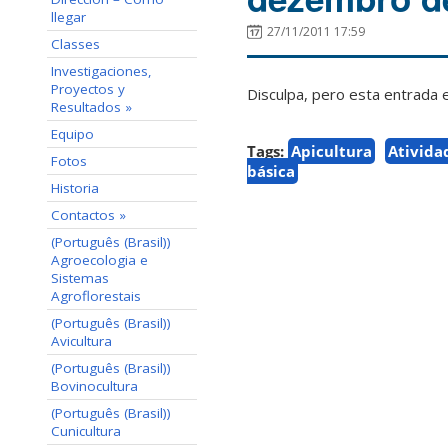
llegar
27/11/2011 17:59
Classes
Investigaciones,
Proyectos y
Disculpa, pero esta entrada 
Resultados »
Equipo
Tags:
Apicultura
Ativida
Fotos
básica
Historia
Contactos »
(Português (Brasil))
Agroecologia e
Sistemas
Agroflorestais
(Português (Brasil))
Avicultura
(Português (Brasil))
Bovinocultura
(Português (Brasil))
Cunicultura