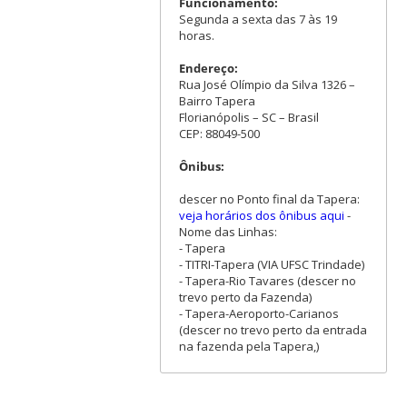
Funcionamento:
Segunda a sexta das 7 às 19
horas.
Endereço:
Rua José Olímpio da Silva 1326 –
Bairro Tapera
Florianópolis – SC – Brasil
CEP: 88049-500
Ônibus:
descer no Ponto final da Tapera:
veja horários dos ônibus aqui
-
Nome das Linhas:
- Tapera
- TITRI-Tapera (VIA UFSC Trindade)
- Tapera-Rio Tavares (descer no
trevo perto da Fazenda)
- Tapera-Aeroporto-Carianos
(descer no trevo perto da entrada
na fazenda pela Tapera,)