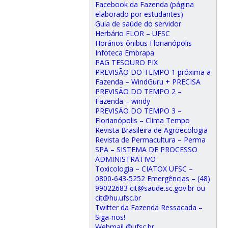
Facebook da Fazenda (página
elaborado por estudantes)
Guia de saúde do servidor
Herbário FLOR – UFSC
Horários ônibus Florianópolis
Infoteca Embrapa
PAG TESOURO PIX
PREVISÃO DO TEMPO 1 próxima a
Fazenda – WindGuru + PRECISA
PREVISÃO DO TEMPO 2 –
Fazenda – windy
PREVISÃO DO TEMPO 3 –
Florianópolis – Clima Tempo
Revista Brasileira de Agroecologia
Revista de Permacultura – Perma
SPA – SISTEMA DE PROCESSO
ADMINISTRATIVO
Toxicologia – CIATOX UFSC –
0800-643-5252 Emergências – (48)
99022683 cit@saude.sc.gov.br ou
cit@hu.ufsc.br
Twitter da Fazenda Ressacada –
Siga-nos!
Webmail @ufsc.br