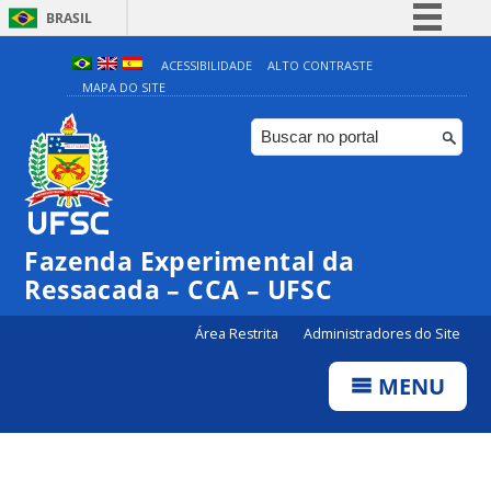
BRASIL
Simplifique!
ACESSIBILIDADE
ALTO CONTRASTE
MAPA DO SITE
Comunica BR
Participe
Acesso à informação
Legislação
Canais
Fazenda Experimental da
Ressacada – CCA – UFSC
Área Restrita
Administradores do Site
MENU