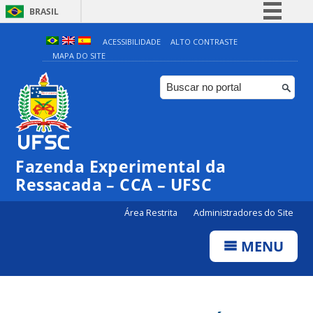
BRASIL
Simplifique!
ACESSIBILIDADE
ALTO CONTRASTE
MAPA DO SITE
Comunica BR
Participe
Acesso à informação
Legislação
Canais
Fazenda Experimental da
Ressacada – CCA – UFSC
Área Restrita
Administradores do Site
MENU