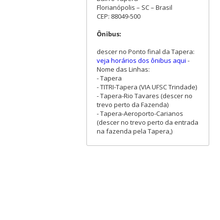
Florianópolis – SC – Brasil
CEP: 88049-500
Ônibus:
descer no Ponto final da Tapera:
veja horários dos ônibus aqui
-
Nome das Linhas:
- Tapera
- TITRI-Tapera (VIA UFSC Trindade)
- Tapera-Rio Tavares (descer no
trevo perto da Fazenda)
- Tapera-Aeroporto-Carianos
(descer no trevo perto da entrada
na fazenda pela Tapera,)