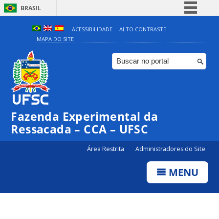
BRASIL
Simplifique!
ACESSIBILIDADE
ALTO CONTRASTE
MAPA DO SITE
Comunica BR
Participe
Acesso à informação
Legislação
Canais
Fazenda Experimental da
Ressacada – CCA – UFSC
Área Restrita
Administradores do Site
MENU