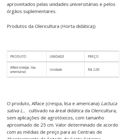
aproveitados pelas unidades universitárias e pelos
órgãos suplementares.
Produtos da Olericultura (Horta didática))
PRODUTO
UNIDADE
PREÇO
Alface (crespa, lisa,
Unidade
R$ 2,00
americana)
O produto, Alface (crespa, lisa e americana
)
Lactuca
sativa L..
cultivado na áreal didática da Olericultura,
sem aplicações de agrotóxicos, com tamanho
aproximado de 25 cm. Valor determinado de acordo
com as médias de preço para as Centrais de
Abastecimento do Estado de Santa Catarina –