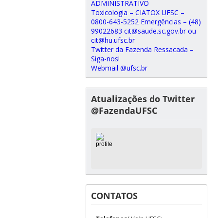
ADMINISTRATIVO
Toxicologia – CIATOX UFSC –
0800-643-5252 Emergências – (48)
99022683 cit@saude.sc.gov.br ou
cit@hu.ufsc.br
Twitter da Fazenda Ressacada –
Siga-nos!
Webmail @ufsc.br
Atualizações do Twitter
@FazendaUFSC
CONTATOS