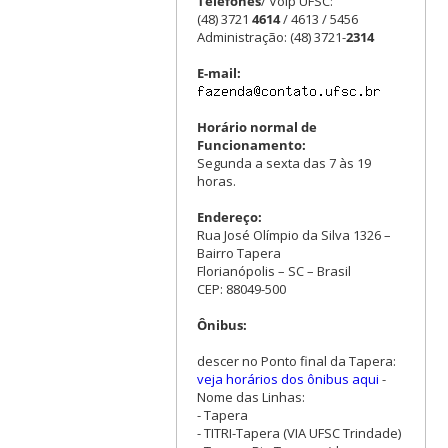
Telefones
/ Voip UFSC:
(48) 3721
4614
/ 4613 / 5456
Administração: (48) 3721-
2314
E-mail:
Horário normal de
Funcionamento:
Segunda a sexta das 7 às 19
horas.
Endereço:
Rua José Olímpio da Silva 1326 –
Bairro Tapera
Florianópolis – SC – Brasil
CEP: 88049-500
Ônibus:
descer no Ponto final da Tapera:
veja horários dos ônibus aqui
-
Nome das Linhas:
- Tapera
- TITRI-Tapera (VIA UFSC Trindade)