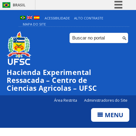
BRASIL
Simplifique!
ACESSIBILIDADE
ALTO CONTRASTE
MAPA DO SITE
Comunica BR
Participe
Acesso à informação
Legislação
Canais
Hacienda Experimental
Ressacada – Centro de
Ciencias Agricolas – UFSC
Área Restrita
Administradores do Site
MENU