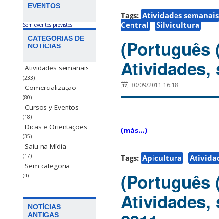
EVENTOS
Tags:
Atividades semanais
Central
Silvicultura
Sem eventos previstos
CATEGORIAS DE
(Português 
NOTÍCIAS
Atividades,
Atividades semanais
(233)
30/09/2011 16:18
Comercialização
(80)
Cursos y Eventos
(18)
Dicas e Orientações
(más…)
(35)
Saiu na Mídia
(17)
Tags:
Apicultura
Ativida
Sem categoria
(Português 
(4)
Atividades,
NOTÍCIAS
ANTIGAS