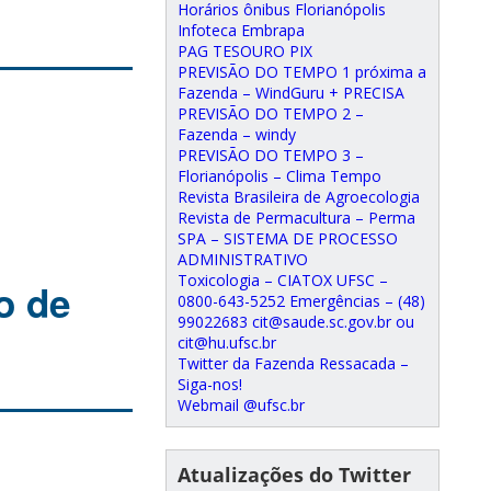
Horários ônibus Florianópolis
Infoteca Embrapa
PAG TESOURO PIX
PREVISÃO DO TEMPO 1 próxima a
Fazenda – WindGuru + PRECISA
PREVISÃO DO TEMPO 2 –
Fazenda – windy
PREVISÃO DO TEMPO 3 –
Florianópolis – Clima Tempo
Revista Brasileira de Agroecologia
Revista de Permacultura – Perma
SPA – SISTEMA DE PROCESSO
ADMINISTRATIVO
Toxicologia – CIATOX UFSC –
o de
0800-643-5252 Emergências – (48)
99022683 cit@saude.sc.gov.br ou
cit@hu.ufsc.br
Twitter da Fazenda Ressacada –
Siga-nos!
Webmail @ufsc.br
Atualizações do Twitter