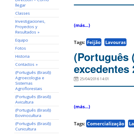
llegar
Classes
Investigaciones,
(más…)
Proyectos y
Resultados »
Equipo
Tags:
Feijão
Lavouras
Fotos
(Português (
Historia
excedentes 
Contactos »
(Português (Brasil))
Agroecologia e
25/04/2016 14:01
Sistemas
Agroflorestais
(Português (Brasil))
Avicultura
(más…)
(Português (Brasil))
Bovinocultura
Tags:
Comercialização
La
(Português (Brasil))
Cunicultura