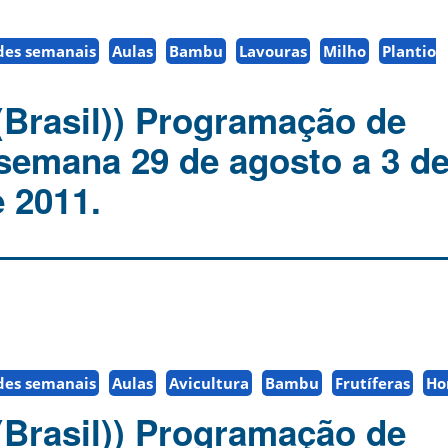
des semanais
Aulas
Bambu
Lavouras
Milho
Plantio
(Brasil)) Programação de
 semana 29 de agosto a 3 d
 2011.
des semanais
Aulas
Avicultura
Bambu
Frutíferas
Ho
(Brasil)) Programação de