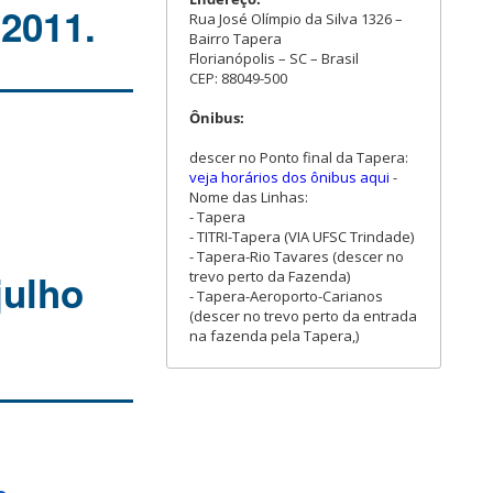
 2011.
Rua José Olímpio da Silva 1326 –
Bairro Tapera
Florianópolis – SC – Brasil
CEP: 88049-500
Ônibus:
descer no Ponto final da Tapera:
veja horários dos ônibus aqui
-
Nome das Linhas:
- Tapera
- TITRI-Tapera (VIA UFSC Trindade)
- Tapera-Rio Tavares (descer no
julho
trevo perto da Fazenda)
- Tapera-Aeroporto-Carianos
(descer no trevo perto da entrada
na fazenda pela Tapera,)