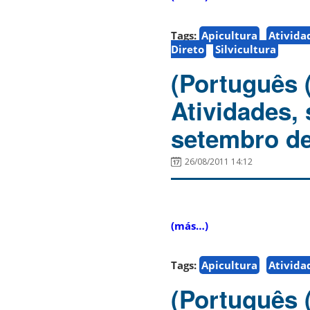
Tags:
Apicultura
Ativida
Direto
Silvicultura
(Português 
Atividades,
setembro de
26/08/2011 14:12
(más…)
Tags:
Apicultura
Ativida
(Português 