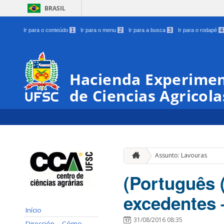
BRASIL
Ir para o conteúdo
1
Ir para o menu
2
Ir para a busca
3
Ir para o rodapé
4
Hacienda Experimen
de Ciencias Agricola
Assunto: Lavouras
(Português (
excedentes 
Início
31/08/2016 08:35
Dirección – Cómo