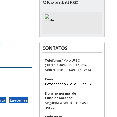
@FazendaUFSC
e
CONTATOS
Telefones
/ Voip UFSC:
(48) 3721
4614
/ 4613 / 5456
Administração: (48) 3721-
2314
E-mail:
Horário normal de
Funcionamento:
rta
Lavouras
Segunda a sexta das 7 às 19
horas.
Endereço: