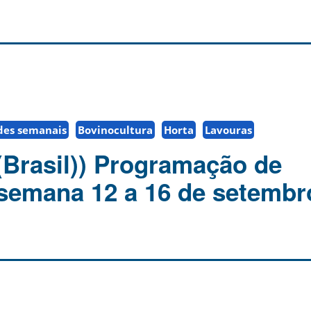
des semanais
Bovinocultura
Horta
Lavouras
(Brasil)) Programação de
 semana 12 a 16 de setembr