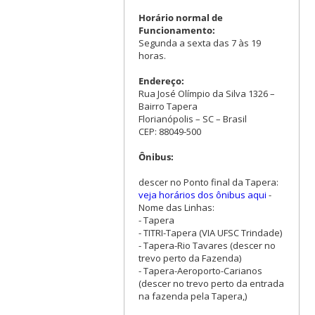
Horário normal de
Funcionamento:
Segunda a sexta das 7 às 19
horas.
Endereço:
Rua José Olímpio da Silva 1326 –
Bairro Tapera
Florianópolis – SC – Brasil
CEP: 88049-500
Ônibus:
descer no Ponto final da Tapera:
veja horários dos ônibus aqui
-
Nome das Linhas:
- Tapera
- TITRI-Tapera (VIA UFSC Trindade)
- Tapera-Rio Tavares (descer no
trevo perto da Fazenda)
- Tapera-Aeroporto-Carianos
(descer no trevo perto da entrada
na fazenda pela Tapera,)