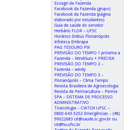
Ecoagri da Fazenda
Facebook da Fazenda (grupo)
Facebook da Fazenda (página
elaborado por estudantes)
Guia de saúde do servidor
Herbário FLOR – UFSC
Horários ônibus Florianópolis
Infoteca Embrapa
PAG TESOURO PIX
PREVISÃO DO TEMPO 1 próxima a
Fazenda – WindGuru + PRECISA
PREVISÃO DO TEMPO 2 –
Fazenda – windy
PREVISÃO DO TEMPO 3 –
Florianópolis – Clima Tempo
Revista Brasileira de Agroecologia
Revista de Permacultura – Perma
SPA – SISTEMA DE PROCESSO
ADMINISTRATIVO
Toxicologia – CIATOX UFSC –
0800-643-5252 Emergências – (48)
99022683 cit@saude.sc.gov.br ou
cit@hu.ufsc.br
Twitter da Fazenda Ressacada –