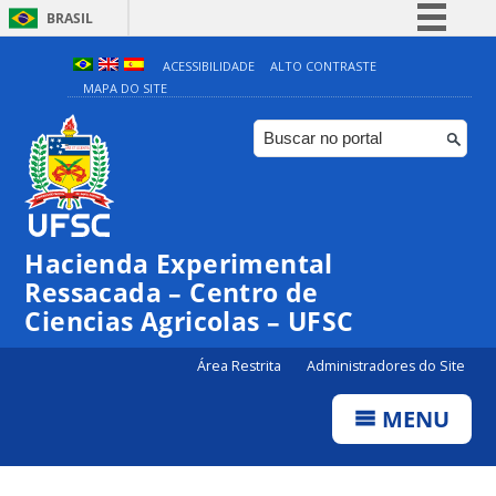
BRASIL
Simplifique!
ACESSIBILIDADE
ALTO CONTRASTE
MAPA DO SITE
Comunica BR
Participe
Acesso à informação
Legislação
Canais
Hacienda Experimental
Ressacada – Centro de
Ciencias Agricolas – UFSC
Área Restrita
Administradores do Site
MENU