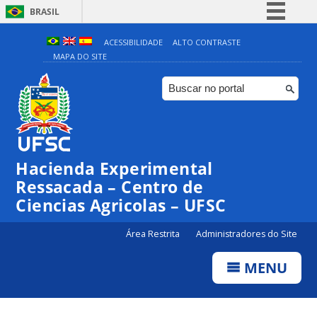
BRASIL
Simplifique!
ACESSIBILIDADE
ALTO CONTRASTE
MAPA DO SITE
Comunica BR
Participe
Acesso à informação
Legislação
Canais
Hacienda Experimental
Ressacada – Centro de
Ciencias Agricolas – UFSC
Área Restrita
Administradores do Site
MENU