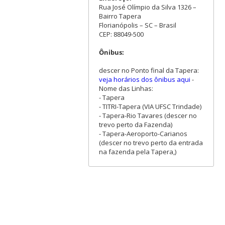
Rua José Olímpio da Silva 1326 –
Bairro Tapera
Florianópolis – SC – Brasil
CEP: 88049-500
Ônibus:
descer no Ponto final da Tapera:
veja horários dos ônibus aqui
-
Nome das Linhas:
- Tapera
- TITRI-Tapera (VIA UFSC Trindade)
- Tapera-Rio Tavares (descer no
trevo perto da Fazenda)
- Tapera-Aeroporto-Carianos
(descer no trevo perto da entrada
na fazenda pela Tapera,)