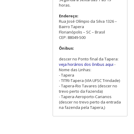
horas.
Endereço:
Rua José Olímpio da Silva 1326 –
Bairro Tapera
Florianópolis – SC – Brasil
CEP: 88049-500
Ônibus:
descer no Ponto final da Tapera:
veja horários dos ônibus aqui
-
Nome das Linhas:
- Tapera
- TITRI-Tapera (VIA UFSC Trindade)
- Tapera-Rio Tavares (descer no
trevo perto da Fazenda)
- Tapera-Aeroporto-Carianos
(descer no trevo perto da entrada
na fazenda pela Tapera,)