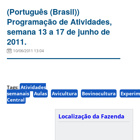
(Português (Brasil))
Programação de Atividades,
semana 13 a 17 de junho de
2011.
10/06/2011 13:04
Tags:
Atividades
semanais
Aulas
Avicultura
Bovinocultura
Experim
Central
Localização da Fazenda