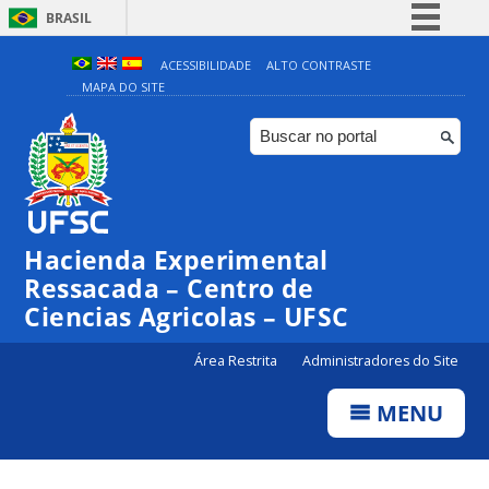
BRASIL
Simplifique!
ACESSIBILIDADE
ALTO CONTRASTE
MAPA DO SITE
Comunica BR
Participe
Acesso à informação
Legislação
Canais
Hacienda Experimental
Ressacada – Centro de
Ciencias Agricolas – UFSC
Área Restrita
Administradores do Site
MENU