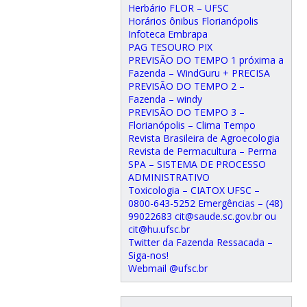
Herbário FLOR – UFSC
Horários ônibus Florianópolis
Infoteca Embrapa
PAG TESOURO PIX
PREVISÃO DO TEMPO 1 próxima a
Fazenda – WindGuru + PRECISA
PREVISÃO DO TEMPO 2 –
Fazenda – windy
PREVISÃO DO TEMPO 3 –
Florianópolis – Clima Tempo
Revista Brasileira de Agroecologia
Revista de Permacultura – Perma
SPA – SISTEMA DE PROCESSO
ADMINISTRATIVO
Toxicologia – CIATOX UFSC –
0800-643-5252 Emergências – (48)
99022683 cit@saude.sc.gov.br ou
cit@hu.ufsc.br
Twitter da Fazenda Ressacada –
Siga-nos!
Webmail @ufsc.br