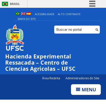
BRASIL
Simplifique!
ACESSIBILIDADE
ALTO CONTRASTE
MAPA DO SITE
Comunica BR
Participe
Acesso à informação
Legislação
Canais
Hacienda Experimental
Ressacada – Centro de
Ciencias Agricolas – UFSC
Área Restrita
Administradores do Site
MENU