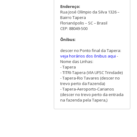
Endereço:
Rua José Olímpio da Silva 1326 –
Bairro Tapera
Florianópolis – SC – Brasil
CEP: 88049-500
Ônibus:
descer no Ponto final da Tapera:
veja horários dos ônibus aqui
-
Nome das Linhas:
- Tapera
- TITRI-Tapera (VIA UFSC Trindade)
- Tapera-Rio Tavares (descer no
trevo perto da Fazenda)
- Tapera-Aeroporto-Carianos
(descer no trevo perto da entrada
na fazenda pela Tapera,)