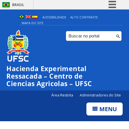
BRASIL
Simplifique!
ACESSIBILIDADE
ALTO CONTRASTE
MAPA DO SITE
Comunica BR
Participe
Acesso à informação
Legislação
Canais
Hacienda Experimental
Ressacada – Centro de
Ciencias Agricolas – UFSC
Área Restrita
Administradores do Site
MENU