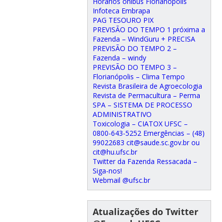
Horários ônibus Florianópolis
Infoteca Embrapa
PAG TESOURO PIX
PREVISÃO DO TEMPO 1 próxima a
Fazenda – WindGuru + PRECISA
PREVISÃO DO TEMPO 2 –
Fazenda – windy
PREVISÃO DO TEMPO 3 –
Florianópolis – Clima Tempo
Revista Brasileira de Agroecologia
Revista de Permacultura – Perma
SPA – SISTEMA DE PROCESSO
ADMINISTRATIVO
Toxicologia – CIATOX UFSC –
0800-643-5252 Emergências – (48)
99022683 cit@saude.sc.gov.br ou
cit@hu.ufsc.br
Twitter da Fazenda Ressacada –
Siga-nos!
Webmail @ufsc.br
Atualizações do Twitter