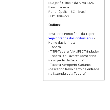
Rua José Olímpio da Silva 1326 –
Bairro Tapera
Florianópolis – SC – Brasil
CEP: 88049-500
Ônibus:
descer no Ponto final da Tapera:
veja horários dos ônibus aqui
-
Nome das Linhas:
- Tapera
- TITRI-Tapera (VIA UFSC Trindade)
- Tapera-Rio Tavares (descer no
trevo perto da Fazenda)
- Tapera-Aeroporto-Carianos
(descer no trevo perto da entrada
na fazenda pela Tapera,)