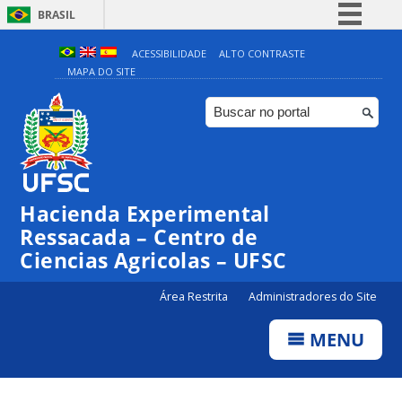
BRASIL
Simplifique!
ACESSIBILIDADE
ALTO CONTRASTE
MAPA DO SITE
Comunica BR
Participe
Acesso à informação
Legislação
Canais
Hacienda Experimental
Ressacada – Centro de
Ciencias Agricolas – UFSC
Área Restrita
Administradores do Site
MENU