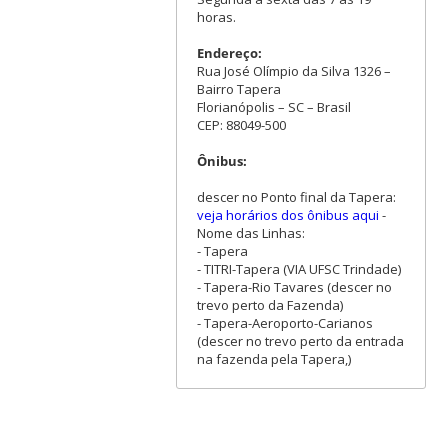
horas.
Endereço:
Rua José Olímpio da Silva 1326 –
Bairro Tapera
Florianópolis – SC – Brasil
CEP: 88049-500
Ônibus:
descer no Ponto final da Tapera:
veja horários dos ônibus aqui
-
Nome das Linhas:
- Tapera
- TITRI-Tapera (VIA UFSC Trindade)
- Tapera-Rio Tavares (descer no
trevo perto da Fazenda)
- Tapera-Aeroporto-Carianos
(descer no trevo perto da entrada
na fazenda pela Tapera,)