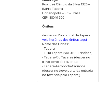
Rua José Olímpio da Silva 1326 –
Bairro Tapera
Florianópolis – SC – Brasil
CEP: 88049-500
Ônibus:
descer no Ponto final da Tapera:
veja horários dos ônibus aqui
-
Nome das Linhas:
- Tapera
- TITRI-Tapera (VIA UFSC Trindade)
- Tapera-Rio Tavares (descer no
trevo perto da Fazenda)
- Tapera-Aeroporto-Carianos
(descer no trevo perto da entrada
na fazenda pela Tapera,)