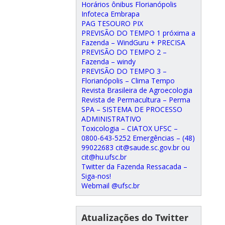
Horários ônibus Florianópolis
Infoteca Embrapa
PAG TESOURO PIX
PREVISÃO DO TEMPO 1 próxima a
Fazenda – WindGuru + PRECISA
PREVISÃO DO TEMPO 2 –
Fazenda – windy
PREVISÃO DO TEMPO 3 –
Florianópolis – Clima Tempo
Revista Brasileira de Agroecologia
Revista de Permacultura – Perma
SPA – SISTEMA DE PROCESSO
ADMINISTRATIVO
Toxicologia – CIATOX UFSC –
0800-643-5252 Emergências – (48)
99022683 cit@saude.sc.gov.br ou
cit@hu.ufsc.br
Twitter da Fazenda Ressacada –
Siga-nos!
Webmail @ufsc.br
Atualizações do Twitter