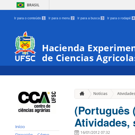
BRASIL
Ir para o conteúdo
1
Ir para o menu
2
Ir para a busca
3
Ir para o rodapé
4
Hacienda Experimen
de Ciencias Agricola
Notícias
Atividade
(Português 
Atividades, 
Início
16/01/2012 07:32
Dirección – Cómo