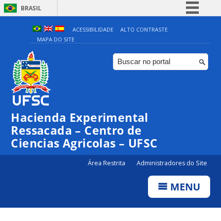
BRASIL
Simplifique!
ACESSIBILIDADE
ALTO CONTRASTE
MAPA DO SITE
Comunica BR
Participe
Acesso à informação
Legislação
Canais
Hacienda Experimental
Ressacada – Centro de
Ciencias Agricolas – UFSC
Área Restrita
Administradores do Site
MENU