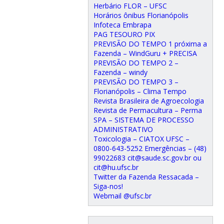
Herbário FLOR – UFSC
Horários ônibus Florianópolis
Infoteca Embrapa
PAG TESOURO PIX
PREVISÃO DO TEMPO 1 próxima a
Fazenda – WindGuru + PRECISA
PREVISÃO DO TEMPO 2 –
Fazenda – windy
PREVISÃO DO TEMPO 3 –
Florianópolis – Clima Tempo
Revista Brasileira de Agroecologia
Revista de Permacultura – Perma
SPA – SISTEMA DE PROCESSO
ADMINISTRATIVO
Toxicologia – CIATOX UFSC –
0800-643-5252 Emergências – (48)
99022683 cit@saude.sc.gov.br ou
cit@hu.ufsc.br
Twitter da Fazenda Ressacada –
Siga-nos!
Webmail @ufsc.br