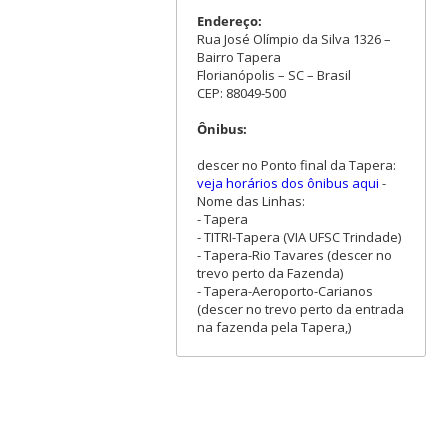
Endereço:
Rua José Olímpio da Silva 1326 –
Bairro Tapera
Florianópolis – SC – Brasil
CEP: 88049-500
Ônibus:
descer no Ponto final da Tapera:
veja horários dos ônibus aqui
-
Nome das Linhas:
- Tapera
- TITRI-Tapera (VIA UFSC Trindade)
- Tapera-Rio Tavares (descer no
trevo perto da Fazenda)
- Tapera-Aeroporto-Carianos
(descer no trevo perto da entrada
na fazenda pela Tapera,)