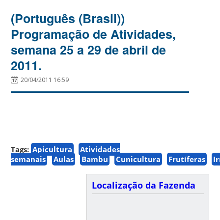
(Português (Brasil))
Programação de Atividades,
semana 25 a 29 de abril de
2011.
20/04/2011 16:59
Tags:
Apicultura
Atividades
semanais
Aulas
Bambu
Cunicultura
Frutíferas
I
Localização da Fazenda