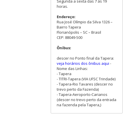
Segunda a sexta das 7 às 19
horas.
Endereço:
Rua José Olímpio da Silva 1326 –
Bairro Tapera
Florianópolis – SC – Brasil
CEP: 88049-500
Ônibus:
descer no Ponto final da Tapera:
veja horários dos ônibus aqui
-
Nome das Linhas:
- Tapera
- TITRI-Tapera (VIA UFSC Trindade)
- Tapera-Rio Tavares (descer no
trevo perto da Fazenda)
- Tapera-Aeroporto-Carianos
(descer no trevo perto da entrada
na fazenda pela Tapera,)