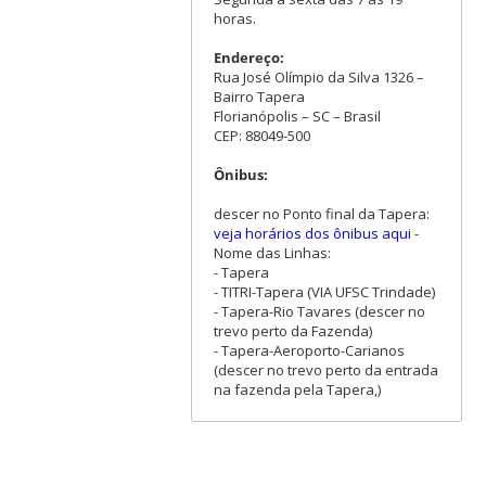
horas.
Endereço:
Rua José Olímpio da Silva 1326 –
Bairro Tapera
Florianópolis – SC – Brasil
CEP: 88049-500
Ônibus:
descer no Ponto final da Tapera:
veja horários dos ônibus aqui
-
Nome das Linhas:
- Tapera
- TITRI-Tapera (VIA UFSC Trindade)
- Tapera-Rio Tavares (descer no
trevo perto da Fazenda)
- Tapera-Aeroporto-Carianos
(descer no trevo perto da entrada
na fazenda pela Tapera,)