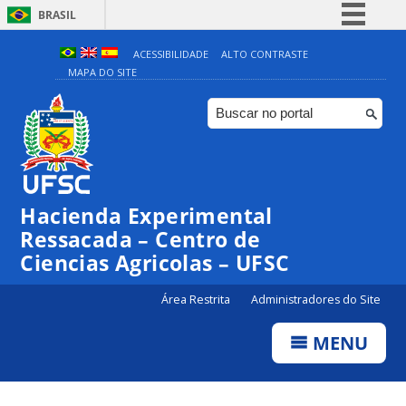
BRASIL
Simplifique!
ACESSIBILIDADE
ALTO CONTRASTE
MAPA DO SITE
Comunica BR
Participe
Acesso à informação
Legislação
Canais
Hacienda Experimental
Ressacada – Centro de
Ciencias Agricolas – UFSC
Área Restrita
Administradores do Site
MENU