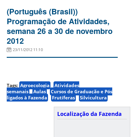
(Português (Brasil))
Programação de Atividades,
semana 26 a 30 de novembro
2012
23/11/2012 11:10
Tags:
Agroecologia
Atividades
semanais
Aulas
Cursos de Graduação e Pós
ligados à Fazenda
Frutíferas
Silvicultura
Localização da Fazenda