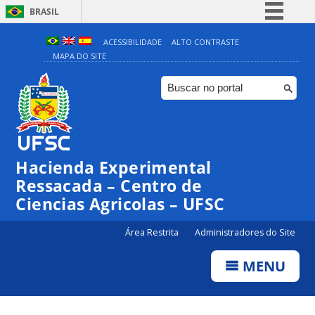
BRASIL
Simplifique!
ACESSIBILIDADE
ALTO CONTRASTE
MAPA DO SITE
Comunica BR
Participe
Acesso à informação
Legislação
Canais
Hacienda Experimental
Ressacada – Centro de
Ciencias Agricolas – UFSC
Área Restrita
Administradores do Site
MENU