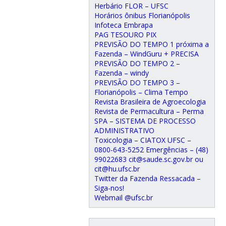
Herbário FLOR – UFSC
Horários ônibus Florianópolis
Infoteca Embrapa
PAG TESOURO PIX
PREVISÃO DO TEMPO 1 próxima a
Fazenda – WindGuru + PRECISA
PREVISÃO DO TEMPO 2 –
Fazenda – windy
PREVISÃO DO TEMPO 3 –
Florianópolis – Clima Tempo
Revista Brasileira de Agroecologia
Revista de Permacultura – Perma
SPA – SISTEMA DE PROCESSO
ADMINISTRATIVO
Toxicologia – CIATOX UFSC –
0800-643-5252 Emergências – (48)
99022683 cit@saude.sc.gov.br ou
cit@hu.ufsc.br
Twitter da Fazenda Ressacada –
Siga-nos!
Webmail @ufsc.br