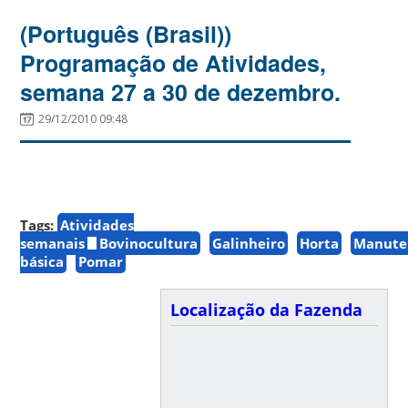
(Português (Brasil))
Programação de Atividades,
semana 27 a 30 de dezembro.
29/12/2010 09:48
Tags:
Atividades
semanais
Bovinocultura
Galinheiro
Horta
Manute
básica
Pomar
Localização da Fazenda