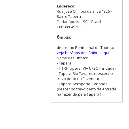
Endereço:
Rua José Olímpio da Silva 1326 –
Bairro Tapera
Florianópolis – SC – Brasil
CEP: 88049-500
Ônibus:
descer no Ponto final da Tapera:
veja horários dos ônibus aqui
-
Nome das Linhas:
- Tapera
- TITRI-Tapera (VIA UFSC Trindade)
- Tapera-Rio Tavares (descer no
trevo perto da Fazenda)
- Tapera-Aeroporto-Carianos
(descer no trevo perto da entrada
na fazenda pela Tapera,)