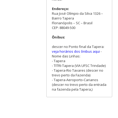
Endereço:
Rua José Olímpio da Silva 1326 –
Bairro Tapera
Florianópolis – SC – Brasil
CEP: 88049-500
Ônibus:
descer no Ponto final da Tapera:
veja horários dos ônibus aqui
-
Nome das Linhas:
- Tapera
- TITRI-Tapera (VIA UFSC Trindade)
- Tapera-Rio Tavares (descer no
trevo perto da Fazenda)
- Tapera-Aeroporto-Carianos
(descer no trevo perto da entrada
na fazenda pela Tapera,)