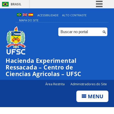
BRASIL
Simplifique!
ACESSIBILIDADE
ALTO CONTRASTE
MAPA DO SITE
Comunica BR
Participe
Acesso à informação
Legislação
Canais
Hacienda Experimental
Ressacada – Centro de
Ciencias Agricolas – UFSC
Área Restrita
Administradores do Site
MENU