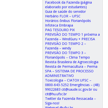
Facebook da Fazenda (página
elaborado por estudantes)
Guia de saúde do servidor
Herbário FLOR – UFSC
Horários ônibus Florianópolis
Infoteca Embrapa
PAG TESOURO PIX
PREVISÃO DO TEMPO 1 próxima a
Fazenda – WindGuru + PRECISA
PREVISÃO DO TEMPO 2 –
Fazenda – windy
PREVISÃO DO TEMPO 3 –
Florianópolis – Clima Tempo
Revista Brasileira de Agroecologia
Revista de Permacultura – Perma
SPA – SISTEMA DE PROCESSO
ADMINISTRATIVO
Toxicologia – CIATOX UFSC –
0800-643-5252 Emergências – (48)
99022683 cit@saude.sc.gov.br ou
cit@hu.ufsc.br
Twitter da Fazenda Ressacada –
Siga-nos!
Webmail @ufsc.br