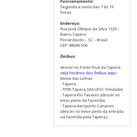
Funcionamento:
Segunda a sexta das 7 às 19
horas.
Endereço:
Rua José Olímpio da Silva 1326 –
Bairro Tapera
Florianópolis – SC – Brasil
CEP: 88049-500
Ônibus:
descer no Ponto final da Tapera:
veja horários dos ônibus aqui
-
Nome das Linhas:
- Tapera
- TITRI-Tapera (VIA UFSC Trindade)
- Tapera-Rio Tavares (descer no
trevo perto da Fazenda)
- Tapera-Aeroporto-Carianos
(descer no trevo perto da entrada
na fazenda pela Tapera,)