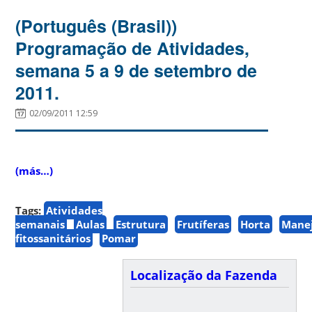
(Português (Brasil))
Programação de Atividades,
semana 5 a 9 de setembro de
2011.
02/09/2011 12:59
(más…)
Tags:
Atividades
semanais
Aulas
Estrutura
Frutíferas
Horta
Mane
fitossanitários
Pomar
Localização da Fazenda