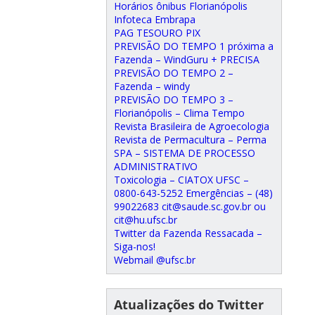
Horários ônibus Florianópolis
Infoteca Embrapa
PAG TESOURO PIX
PREVISÃO DO TEMPO 1 próxima a
Fazenda – WindGuru + PRECISA
PREVISÃO DO TEMPO 2 –
Fazenda – windy
PREVISÃO DO TEMPO 3 –
Florianópolis – Clima Tempo
Revista Brasileira de Agroecologia
Revista de Permacultura – Perma
SPA – SISTEMA DE PROCESSO
ADMINISTRATIVO
Toxicologia – CIATOX UFSC –
0800-643-5252 Emergências – (48)
99022683 cit@saude.sc.gov.br ou
cit@hu.ufsc.br
Twitter da Fazenda Ressacada –
Siga-nos!
Webmail @ufsc.br
Atualizações do Twitter