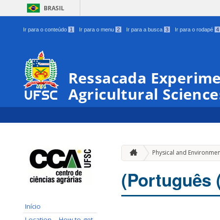
BRASIL
Ir para o conteúdo
1
Ir para o menu
2
Ir para a busca
3
Ir para o rodapé
4
Ressacada Experimen
Agricultural Science
Physical and Environmen
(Português 
Início
Location – How to get