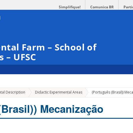
Simplifique!
Comunica BR
Parti
tal Farm – School of
s – UFSC
tal Description
Didactic Experimental Areas
(Português (Brasil)) Mec
(Brasil)) Mecanização