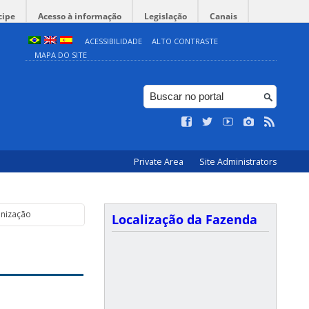
cipe
Acesso à informação
Legislação
Canais
ACESSIBILIDADE
ALTO CONTRASTE
MAPA DO SITE
Private Area
Site Administrators
anização
Localização da Fazenda