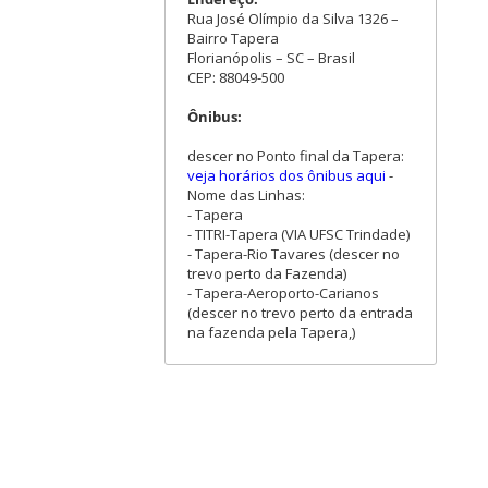
Rua José Olímpio da Silva 1326 –
Bairro Tapera
Florianópolis – SC – Brasil
CEP: 88049-500
Ônibus:
descer no Ponto final da Tapera:
veja horários dos ônibus aqui
-
Nome das Linhas:
- Tapera
- TITRI-Tapera (VIA UFSC Trindade)
- Tapera-Rio Tavares (descer no
trevo perto da Fazenda)
- Tapera-Aeroporto-Carianos
(descer no trevo perto da entrada
na fazenda pela Tapera,)