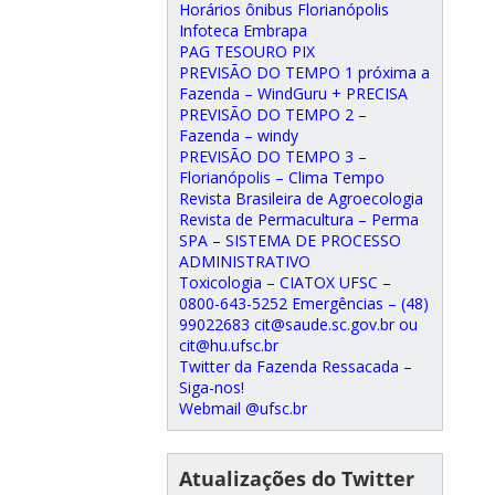
Horários ônibus Florianópolis
Infoteca Embrapa
PAG TESOURO PIX
PREVISÃO DO TEMPO 1 próxima a
Fazenda – WindGuru + PRECISA
PREVISÃO DO TEMPO 2 –
Fazenda – windy
PREVISÃO DO TEMPO 3 –
Florianópolis – Clima Tempo
Revista Brasileira de Agroecologia
Revista de Permacultura – Perma
SPA – SISTEMA DE PROCESSO
ADMINISTRATIVO
Toxicologia – CIATOX UFSC –
0800-643-5252 Emergências – (48)
99022683 cit@saude.sc.gov.br ou
cit@hu.ufsc.br
Twitter da Fazenda Ressacada –
Siga-nos!
Webmail @ufsc.br
Atualizações do Twitter