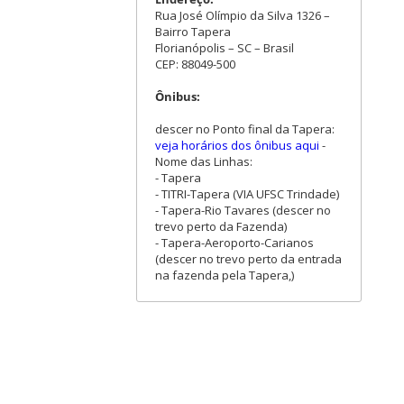
Rua José Olímpio da Silva 1326 –
Bairro Tapera
Florianópolis – SC – Brasil
CEP: 88049-500
Ônibus:
descer no Ponto final da Tapera:
veja horários dos ônibus aqui
-
Nome das Linhas:
- Tapera
- TITRI-Tapera (VIA UFSC Trindade)
- Tapera-Rio Tavares (descer no
trevo perto da Fazenda)
- Tapera-Aeroporto-Carianos
(descer no trevo perto da entrada
na fazenda pela Tapera,)