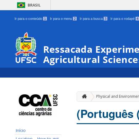
BRASIL
Ir para o conteúdo
1
Ir para o menu
2
Ir para a busca
3
Ir para o rodapé
4
Ressacada Experimen
Agricultural Science
Physical and Environmen
(Português (
Início
Location – How to get