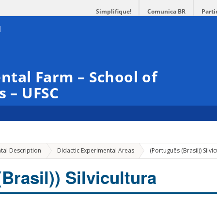
Simplifique!
Comunica BR
Parti
tal Farm – School of
s – UFSC
tal Description
Didactic Experimental Areas
(Português (Brasil)) Silvi
Brasil)) Silvicultura