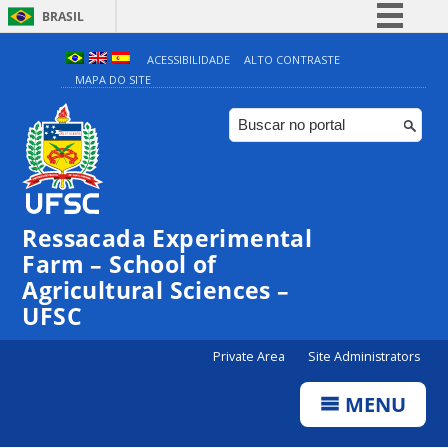
BRASIL
Simplifique!
ACESSIBILIDADE
ALTO CONTRASTE
MAPA DO SITE
Comunica BR
Participe
Acesso à informação
Legislação
Canais
Ressacada Experimental
Farm – School of
Agricultural Sciences –
UFSC
Private Area
Site Administrators
MENU