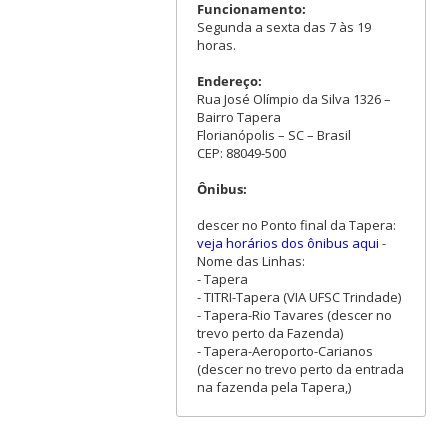
Funcionamento:
Segunda a sexta das 7 às 19
horas.
Endereço:
Rua José Olímpio da Silva 1326 –
Bairro Tapera
Florianópolis – SC – Brasil
CEP: 88049-500
Ônibus:
descer no Ponto final da Tapera:
veja horários dos ônibus aqui
-
Nome das Linhas:
- Tapera
- TITRI-Tapera (VIA UFSC Trindade)
- Tapera-Rio Tavares (descer no
trevo perto da Fazenda)
- Tapera-Aeroporto-Carianos
(descer no trevo perto da entrada
na fazenda pela Tapera,)