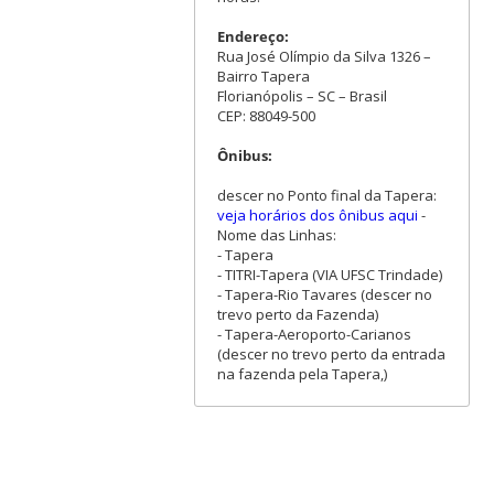
Endereço:
Rua José Olímpio da Silva 1326 –
Bairro Tapera
Florianópolis – SC – Brasil
CEP: 88049-500
Ônibus:
descer no Ponto final da Tapera:
veja horários dos ônibus aqui
-
Nome das Linhas:
- Tapera
- TITRI-Tapera (VIA UFSC Trindade)
- Tapera-Rio Tavares (descer no
trevo perto da Fazenda)
- Tapera-Aeroporto-Carianos
(descer no trevo perto da entrada
na fazenda pela Tapera,)