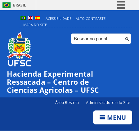
BRASIL
Simplifique!
ACESSIBILIDADE
ALTO CONTRASTE
MAPA DO SITE
Comunica BR
Participe
Acesso à informação
Legislação
Canais
Hacienda Experimental
Ressacada – Centro de
Ciencias Agricolas – UFSC
Área Restrita
Administradores do Site
MENU