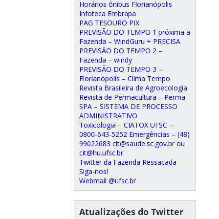
Horários ônibus Florianópolis
Infoteca Embrapa
PAG TESOURO PIX
PREVISÃO DO TEMPO 1 próxima a
Fazenda – WindGuru + PRECISA
PREVISÃO DO TEMPO 2 –
Fazenda – windy
PREVISÃO DO TEMPO 3 –
Florianópolis – Clima Tempo
Revista Brasileira de Agroecologia
Revista de Permacultura – Perma
SPA – SISTEMA DE PROCESSO
ADMINISTRATIVO
Toxicologia – CIATOX UFSC –
0800-643-5252 Emergências – (48)
99022683 cit@saude.sc.gov.br ou
cit@hu.ufsc.br
Twitter da Fazenda Ressacada –
Siga-nos!
Webmail @ufsc.br
Atualizações do Twitter