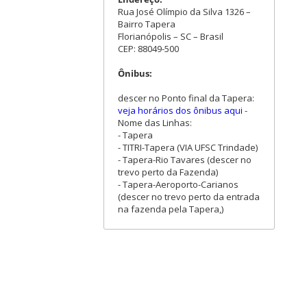
Rua José Olímpio da Silva 1326 –
Bairro Tapera
Florianópolis – SC – Brasil
CEP: 88049-500
Ônibus:
descer no Ponto final da Tapera:
veja horários dos ônibus aqui
-
Nome das Linhas:
- Tapera
- TITRI-Tapera (VIA UFSC Trindade)
- Tapera-Rio Tavares (descer no
trevo perto da Fazenda)
- Tapera-Aeroporto-Carianos
(descer no trevo perto da entrada
na fazenda pela Tapera,)