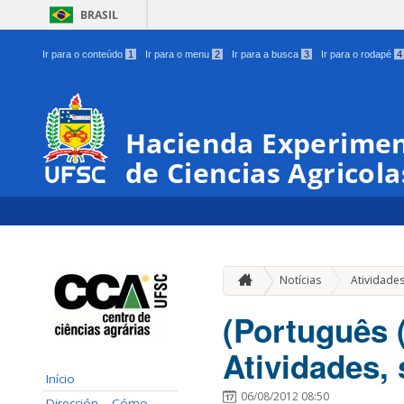
BRASIL
Ir para o conteúdo
1
Ir para o menu
2
Ir para a busca
3
Ir para o rodapé
4
Hacienda Experimen
de Ciencias Agricola
Notícias
Atividade
(Português 
Atividades,
Início
06/08/2012 08:50
Dirección – Cómo