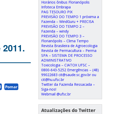
Horários ônibus Florianópolis
Infoteca Embrapa
PAG TESOURO PIX
PREVISÃO DO TEMPO 1 próxima a
Fazenda – WindGuru + PRECISA
PREVISÃO DO TEMPO 2 –
Fazenda – windy
PREVISÃO DO TEMPO 3 –
Florianópolis – Clima Tempo
 2011.
Revista Brasileira de Agroecologia
Revista de Permacultura – Perma
SPA – SISTEMA DE PROCESSO
ADMINISTRATIVO
Toxicologia – CIATOX UFSC –
0800-643-5252 Emergências – (48)
99022683 cit@saude.sc.gov.br ou
cit@hu.ufsc.br
Twitter da Fazenda Ressacada –
l
Pomar
Siga-nos!
Webmail @ufsc.br
Atualizações do Twitter