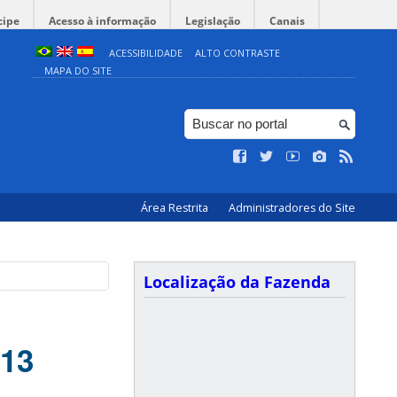
cipe
Acesso à informação
Legislação
Canais
ACESSIBILIDADE
ALTO CONTRASTE
MAPA DO SITE
Área Restrita
Administradores do Site
Localização da Fazenda
013