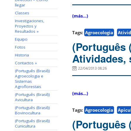
llegar
Classes
(más…)
Investigaciones,
Proyectos y
Resultados »
Tags:
Agroecologia
Ativi
Equipo
(Português 
Fotos
Atividades, 
Historia
Contactos »
22/04/2013 08:26
(Português (Brasil))
Agroecologia e
Sistemas
Agroflorestais
(más…)
(Português (Brasil))
Avicultura
(Português (Brasil))
Tags:
Agroecologia
Apicu
Bovinocultura
(Português 
(Português (Brasil))
Cunicultura