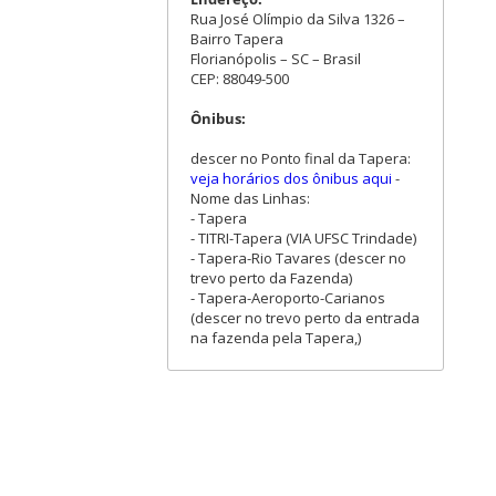
Rua José Olímpio da Silva 1326 –
Bairro Tapera
Florianópolis – SC – Brasil
CEP: 88049-500
Ônibus:
descer no Ponto final da Tapera:
veja horários dos ônibus aqui
-
Nome das Linhas:
- Tapera
- TITRI-Tapera (VIA UFSC Trindade)
- Tapera-Rio Tavares (descer no
trevo perto da Fazenda)
- Tapera-Aeroporto-Carianos
(descer no trevo perto da entrada
na fazenda pela Tapera,)