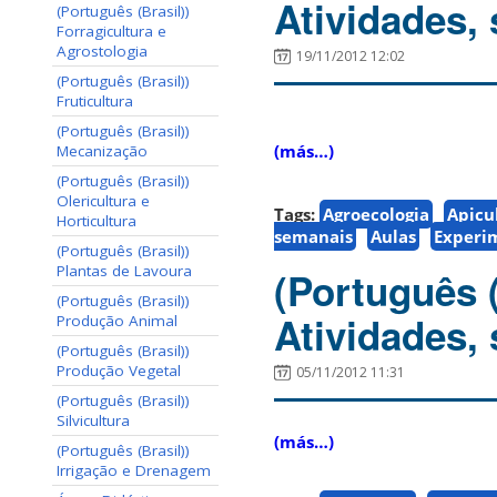
Atividades,
(Português (Brasil))
Forragicultura e
Agrostologia
19/11/2012 12:02
(Português (Brasil))
Fruticultura
(Português (Brasil))
(más…)
Mecanização
(Português (Brasil))
Olericultura e
Tags:
Agroecologia
Apicu
Horticultura
semanais
Aulas
Experi
(Português (Brasil))
Plantas de Lavoura
(Português 
(Português (Brasil))
Atividades,
Produção Animal
(Português (Brasil))
Produção Vegetal
05/11/2012 11:31
(Português (Brasil))
Silvicultura
(más…)
(Português (Brasil))
Irrigação e Drenagem