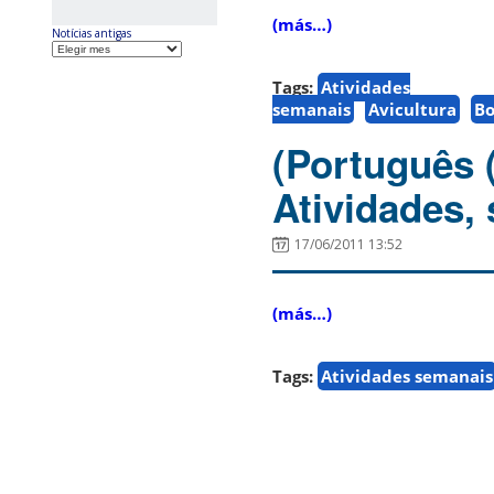
(más…)
Notícias antigas
Tags:
Atividades
semanais
Avicultura
Bo
(Português 
Atividades,
17/06/2011 13:52
(más…)
Tags:
Atividades semanais