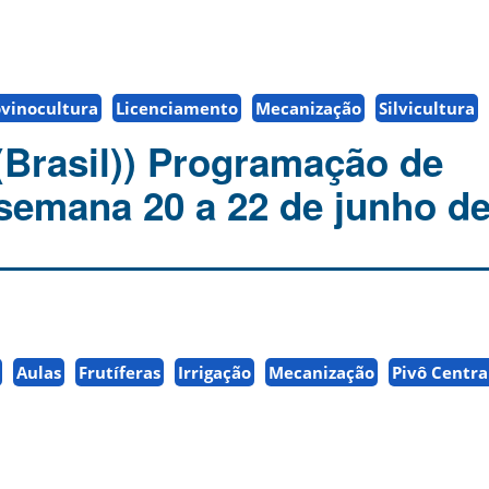
vinocultura
Licenciamento
Mecanização
Silvicultura
(Brasil)) Programação de
 semana 20 a 22 de junho de
Aulas
Frutíferas
Irrigação
Mecanização
Pivô Centra