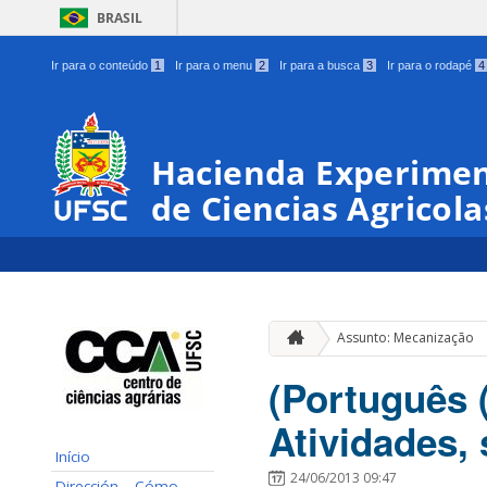
BRASIL
Ir para o conteúdo
1
Ir para o menu
2
Ir para a busca
3
Ir para o rodapé
4
Hacienda Experimen
de Ciencias Agricola
Assunto: Mecanização
(Português 
Atividades,
Início
24/06/2013 09:47
Dirección – Cómo