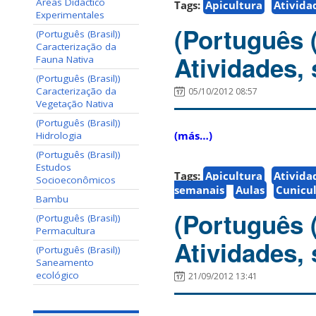
Áreas Didáctico
Tags:
Apicultura
Ativida
Experimentales
(Português 
(Português (Brasil))
Caracterização da
Atividades,
Fauna Nativa
(Português (Brasil))
Caracterização da
05/10/2012 08:57
Vegetação Nativa
(Português (Brasil))
(más…)
Hidrologia
(Português (Brasil))
Estudos
Tags:
Apicultura
Ativida
Socioeconômicos
semanais
Aulas
Cunicu
Bambu
(Português 
(Português (Brasil))
Permacultura
Atividades,
(Português (Brasil))
Saneamento
ecológico
21/09/2012 13:41