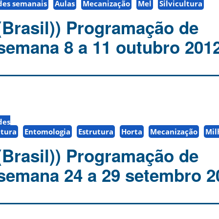
des semanais
Aulas
Mecanização
Mel
Silvicultura
(Brasil)) Programação de
 semana 8 a 11 outubro 201
des
ltura
Entomologia
Estrutura
Horta
Mecanização
Mil
(Brasil)) Programação de
 semana 24 a 29 setembro 2