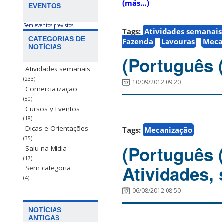
(más…)
EVENTOS
Sem eventos previstos
Tags:
Atividades semanais
CATEGORIAS DE
Fazenda
Lavouras
Meca
NOTÍCIAS
(Português 
Atividades semanais
(233)
10/09/2012 09:20
Comercialização
(80)
Cursos y Eventos
(18)
Dicas e Orientações
Tags:
Mecanização
(35)
(Português 
Saiu na Mídia
(17)
Atividades,
Sem categoria
(4)
06/08/2012 08:50
NOTÍCIAS
ANTIGAS