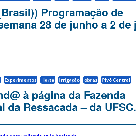
(Brasil)) Programação de
semana 28 de junho a 2 de 
Experimentos
Horta
Irrigação
obras
Pivô Central
nd@ à página da Fazenda
l da Ressacada – da UFSC