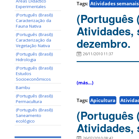
Áreas Didáctico
Tags:
Atividades semanais
Experimentales
(Português 
(Português (Brasil))
Caracterização da
Atividades,
Fauna Nativa
(Português (Brasil))
dezembro.
Caracterização da
Vegetação Nativa
26/11/2010 11:37
(Português (Brasil))
Hidrologia
(Português (Brasil))
Estudos
Socioeconômicos
(más…)
Bambu
(Português (Brasil))
Tags:
Apicultura
Ativida
Permacultura
(Português (Brasil))
(Português 
Saneamento
ecológico
Atividades, 
26/07/2010 08:42