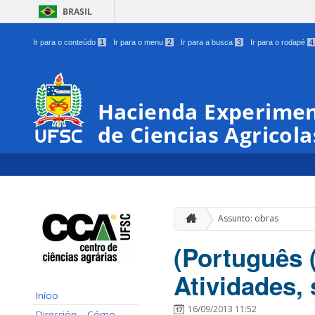
BRASIL
Ir para o conteúdo
1
Ir para o menu
2
Ir para a busca
3
Ir para o rodapé
4
Hacienda Experimen
de Ciencias Agricola
Assunto: obras
(Português 
Atividades,
Início
16/09/2013 11:52
Dirección – Cómo