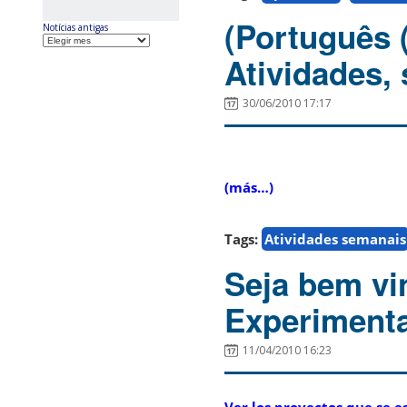
(Português 
Notícias antigas
Atividades, 
30/06/2010 17:17
(más…)
Tags:
Atividades semanais
Seja bem vi
Experimenta
11/04/2010 16:23