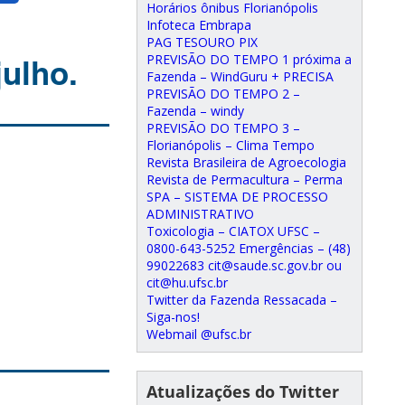
Horários ônibus Florianópolis
Infoteca Embrapa
PAG TESOURO PIX
julho.
PREVISÃO DO TEMPO 1 próxima a
Fazenda – WindGuru + PRECISA
PREVISÃO DO TEMPO 2 –
Fazenda – windy
PREVISÃO DO TEMPO 3 –
Florianópolis – Clima Tempo
Revista Brasileira de Agroecologia
Revista de Permacultura – Perma
SPA – SISTEMA DE PROCESSO
ADMINISTRATIVO
Toxicologia – CIATOX UFSC –
0800-643-5252 Emergências – (48)
99022683 cit@saude.sc.gov.br ou
cit@hu.ufsc.br
Twitter da Fazenda Ressacada –
.
Siga-nos!
Webmail @ufsc.br
Atualizações do Twitter