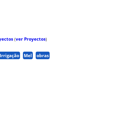
yectos
(
ver Proyectos
)
Irrigação
Mel
obras