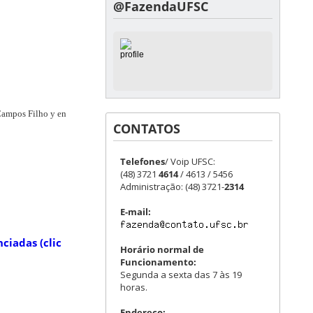
@FazendaUFSC
Campos Filho y en
CONTATOS
Telefones
/ Voip UFSC:
(48) 3721
4614
/ 4613 / 5456
Administração: (48) 3721-
2314
E-mail:
nciadas (clic
Horário normal de
Funcionamento:
Segunda a sexta das 7 às 19
horas.
Endereço: