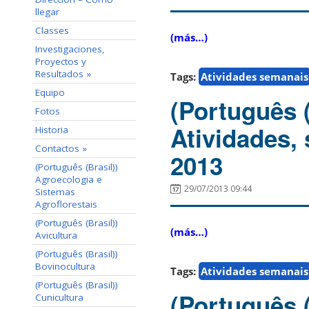
llegar
Classes
(más…)
Investigaciones,
Proyectos y
Resultados »
Tags:
Atividades semanais
Equipo
(Português 
Fotos
Atividades,
Historia
Contactos »
2013
(Português (Brasil))
Agroecologia e
29/07/2013 09:44
Sistemas
Agroflorestais
(Português (Brasil))
(más…)
Avicultura
(Português (Brasil))
Bovinocultura
Tags:
Atividades semanais
(Português (Brasil))
(Português 
Cunicultura