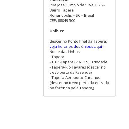
Rua José Olímpio da Silva 1326 –
Bairro Tapera
Florianópolis – SC – Brasil
CEP: 88049-500
Ônibus:
descer no Ponto final da Tapera:
veja horários dos ônibus aqui
-
Nome das Linhas:
- Tapera
- TITRI-Tapera (VIA UFSC Trindade)
- Tapera-Rio Tavares (descer no
trevo perto da Fazenda)
- Tapera-Aeroporto-Carianos
(descer no trevo perto da entrada
na fazenda pela Tapera,)