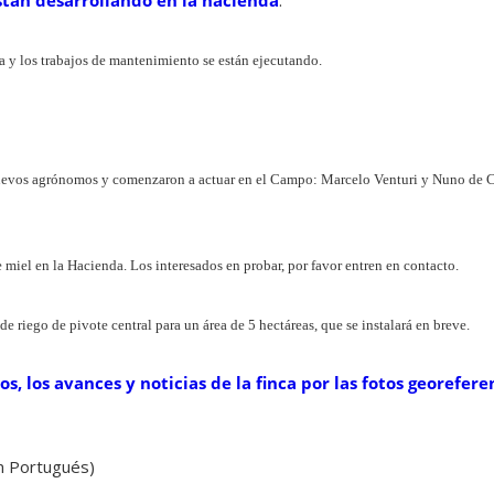
stán desarrollando en la hacienda
.
a y los trabajos de mantenimiento se están ejecutando.
uevos agrónomos y comenzaron a actuar en el Campo: Marcelo Venturi y Nuno de 
e miel en la Hacienda. Los interesados en probar, por favor entren en contacto.
de riego de pivote central para un área de 5 hectáreas, que se instalará en breve.
s, los avances y noticias de la finca por las fotos georefere
en Portugués)