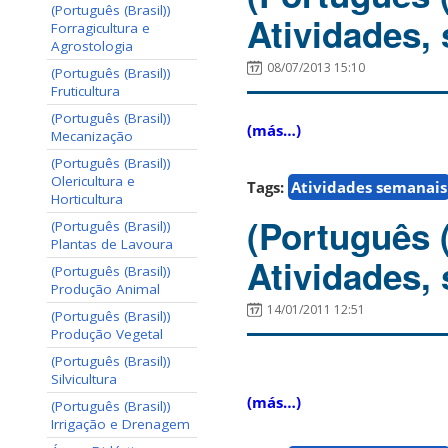
(Português (Brasil))
Atividades,
Forragicultura e
Agrostologia
08/07/2013 15:10
(Português (Brasil))
Fruticultura
(Português (Brasil))
(más…)
Mecanização
(Português (Brasil))
Olericultura e
Tags:
Atividades semanais
Horticultura
(Português 
(Português (Brasil))
Plantas de Lavoura
Atividades, 
(Português (Brasil))
Produção Animal
14/01/2011 12:51
(Português (Brasil))
Produção Vegetal
(Português (Brasil))
Silvicultura
(más…)
(Português (Brasil))
Irrigação e Drenagem