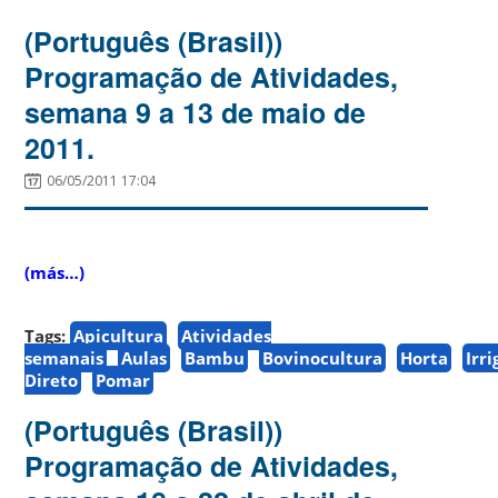
(Português (Brasil))
Programação de Atividades,
semana 9 a 13 de maio de
2011.
06/05/2011 17:04
(más…)
Tags:
Apicultura
Atividades
semanais
Aulas
Bambu
Bovinocultura
Horta
Irr
Direto
Pomar
(Português (Brasil))
Programação de Atividades,