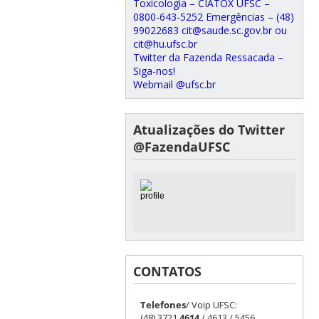
Toxicologia – CIATOX UFSC –
0800-643-5252 Emergências – (48)
99022683 cit@saude.sc.gov.br ou
cit@hu.ufsc.br
Twitter da Fazenda Ressacada –
Siga-nos!
Webmail @ufsc.br
Atualizações do Twitter
@FazendaUFSC
CONTATOS
Telefones
/ Voip UFSC:
(48) 3721
4614
/ 4613 / 5456