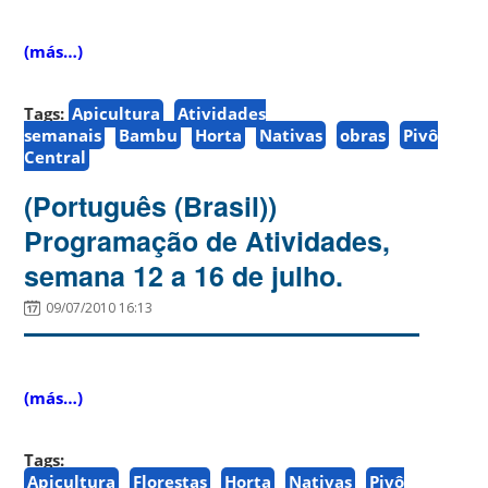
(más…)
Tags:
Apicultura
Atividades
semanais
Bambu
Horta
Nativas
obras
Pivô
Central
(Português (Brasil))
Programação de Atividades,
semana 12 a 16 de julho.
09/07/2010 16:13
(más…)
Tags:
Apicultura
Florestas
Horta
Nativas
Pivô