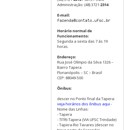
Administração: (48) 3721-
2314
E-mail:
Horário normal de
Funcionamento:
Segunda a sexta das 7 às 19
horas.
Endereço:
Rua José Olímpio da Silva 1326 –
Bairro Tapera
Florianópolis – SC – Brasil
CEP: 88049-500
Ônibus:
descer no Ponto final da Tapera:
veja horários dos ônibus aqui
-
Nome das Linhas:
- Tapera
- TITRI-Tapera (VIA UFSC Trindade)
- Tapera-Rio Tavares (descer no
trevo perto da Fazenda)