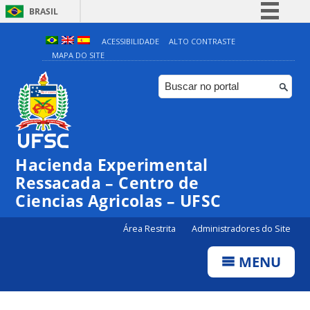
BRASIL
Simplifique!
ACESSIBILIDADE
ALTO CONTRASTE
MAPA DO SITE
Comunica BR
Participe
Acesso à informação
Legislação
Canais
Hacienda Experimental
Ressacada – Centro de
Ciencias Agricolas – UFSC
Área Restrita
Administradores do Site
MENU