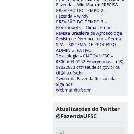
Fazenda – WindGuru + PRECISA
PREVISÃO DO TEMPO 2 –
Fazenda – windy
PREVISÃO DO TEMPO 3 –
Florianópolis – Clima Tempo
Revista Brasileira de Agroecologia
Revista de Permacultura – Perma
SPA – SISTEMA DE PROCESSO
ADMINISTRATIVO
Toxicologia – CIATOX UFSC –
0800-643-5252 Emergências – (48)
99022683 cit@saude.sc.gov.br ou
cit@hu.ufsc.br
Twitter da Fazenda Ressacada –
Siga-nos!
Webmail @ufsc.br
Atualizações do Twitter
@FazendaUFSC