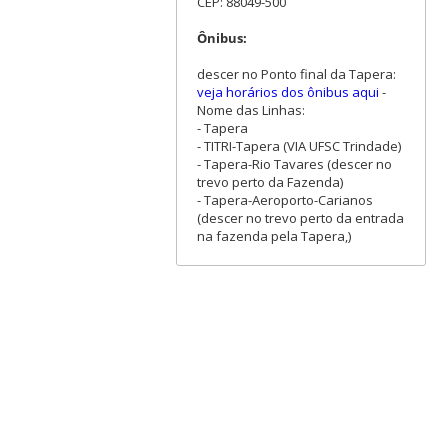
CEP: 88049-500
Ônibus:
descer no Ponto final da Tapera:
veja horários dos ônibus aqui
-
Nome das Linhas:
- Tapera
- TITRI-Tapera (VIA UFSC Trindade)
- Tapera-Rio Tavares (descer no
trevo perto da Fazenda)
- Tapera-Aeroporto-Carianos
(descer no trevo perto da entrada
na fazenda pela Tapera,)