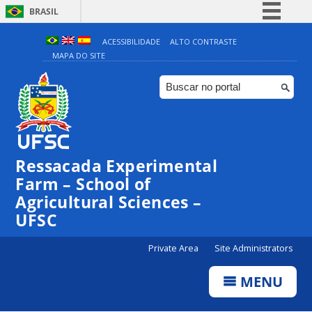
BRASIL
Simplifique!
ACESSIBILIDADE
ALTO CONTRASTE
MAPA DO SITE
Comunica BR
Participe
Acesso à informação
Legislação
Canais
Ressacada Experimental
Farm – School of
Agricultural Sciences –
UFSC
Private Area
Site Administrators
MENU