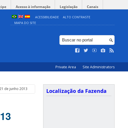
cipe
Acesso à informação
Legislação
Canais
ACESSIBILIDADE
ALTO CONTRASTE
MAPA DO SITE
Private Area
Site Administrators
 21 de junho 2013
Localização da Fazenda
013