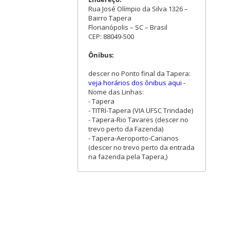
Rua José Olímpio da Silva 1326 –
Bairro Tapera
Florianópolis – SC – Brasil
CEP: 88049-500
Ônibus:
descer no Ponto final da Tapera:
veja horários dos ônibus aqui
-
Nome das Linhas:
- Tapera
- TITRI-Tapera (VIA UFSC Trindade)
- Tapera-Rio Tavares (descer no
trevo perto da Fazenda)
- Tapera-Aeroporto-Carianos
(descer no trevo perto da entrada
na fazenda pela Tapera,)