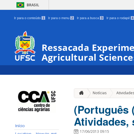
BRASIL
Ir para o conteúdo
1
Ir para o menu
2
Ir para a busca
3
Ir para o rodapé
4
Ressacada Experimen
Agricultural Science
Notícias
Atividade
(Português 
Atividades,
Início
17/06/2013 09:15
Location – How to get