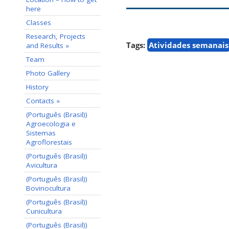
here
Classes
Research, Projects
Tags:
Atividades semanais
and Results »
Team
Photo Gallery
History
Contacts »
(Português (Brasil))
Agroecologia e
Sistemas
Agroflorestais
(Português (Brasil))
Avicultura
(Português (Brasil))
Bovinocultura
(Português (Brasil))
Cunicultura
(Português (Brasil))