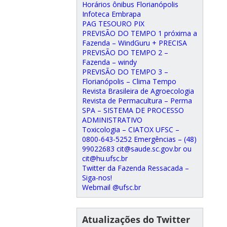
Horários ônibus Florianópolis
Infoteca Embrapa
PAG TESOURO PIX
PREVISÃO DO TEMPO 1 próxima a
Fazenda – WindGuru + PRECISA
PREVISÃO DO TEMPO 2 –
Fazenda – windy
PREVISÃO DO TEMPO 3 –
Florianópolis – Clima Tempo
Revista Brasileira de Agroecologia
Revista de Permacultura – Perma
SPA – SISTEMA DE PROCESSO
ADMINISTRATIVO
Toxicologia – CIATOX UFSC –
0800-643-5252 Emergências – (48)
99022683 cit@saude.sc.gov.br ou
cit@hu.ufsc.br
Twitter da Fazenda Ressacada –
Siga-nos!
Webmail @ufsc.br
Atualizações do Twitter