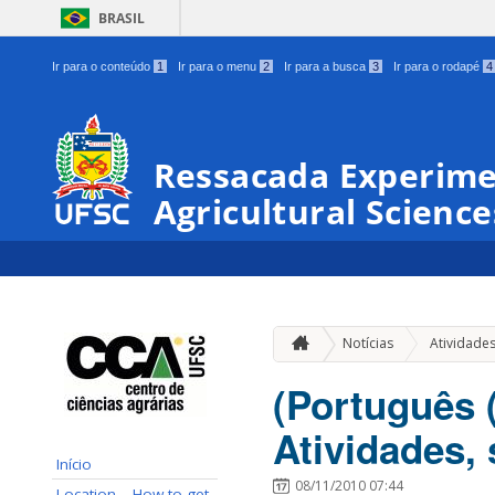
BRASIL
Ir para o conteúdo
1
Ir para o menu
2
Ir para a busca
3
Ir para o rodapé
4
Ressacada Experimen
Agricultural Science
Notícias
Atividade
(Português 
Atividades,
Início
08/11/2010 07:44
Location – How to get