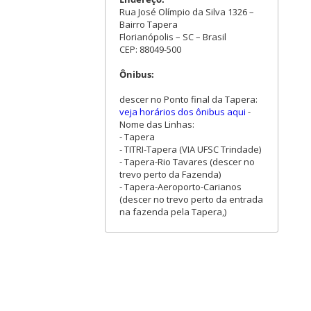
Rua José Olímpio da Silva 1326 –
Bairro Tapera
Florianópolis – SC – Brasil
CEP: 88049-500
Ônibus:
descer no Ponto final da Tapera:
veja horários dos ônibus aqui
-
Nome das Linhas:
- Tapera
- TITRI-Tapera (VIA UFSC Trindade)
- Tapera-Rio Tavares (descer no
trevo perto da Fazenda)
- Tapera-Aeroporto-Carianos
(descer no trevo perto da entrada
na fazenda pela Tapera,)