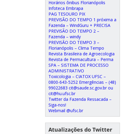
Horários ônibus Florianópolis
Infoteca Embrapa
PAG TESOURO PIX
PREVISÃO DO TEMPO 1 próxima a
Fazenda – WindGuru + PRECISA
PREVISÃO DO TEMPO 2 –
Fazenda – windy
PREVISÃO DO TEMPO 3 –
Florianópolis – Clima Tempo
Revista Brasileira de Agroecologia
Revista de Permacultura – Perma
SPA – SISTEMA DE PROCESSO
ADMINISTRATIVO
Toxicologia – CIATOX UFSC –
0800-643-5252 Emergências – (48)
99022683 cit@saude.sc.gov.br ou
cit@hu.ufsc.br
Twitter da Fazenda Ressacada –
Siga-nos!
Webmail @ufsc.br
Atualizações do Twitter