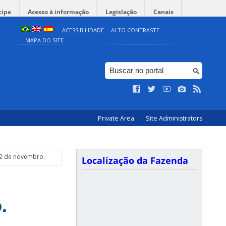
cipe
Acesso à informação
Legislação
Canais
ACESSIBILIDADE
ALTO CONTRASTE
MAPA DO SITE
Private Area
Site Administrators
12 de novembro.
Localização da Fazenda
.