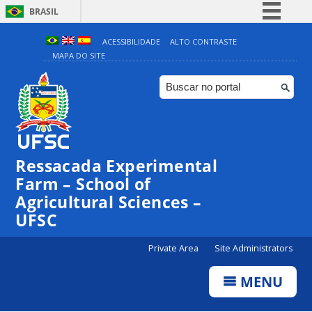
BRASIL
Simplifique!
ACESSIBILIDADE
ALTO CONTRASTE
MAPA DO SITE
Comunica BR
Participe
Acesso à informação
Legislação
Canais
Ressacada Experimental
Farm – School of
Agricultural Sciences –
UFSC
Private Area
Site Administrators
MENU