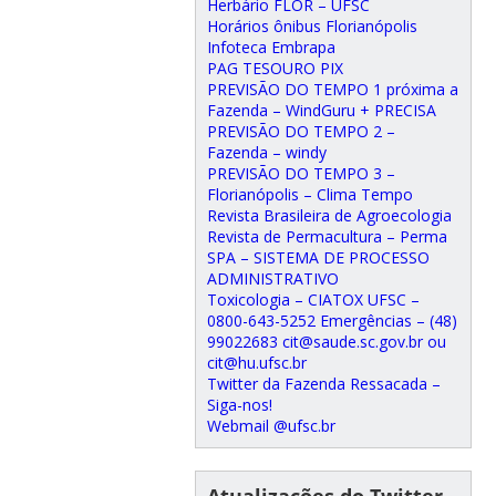
Herbário FLOR – UFSC
Horários ônibus Florianópolis
Infoteca Embrapa
PAG TESOURO PIX
PREVISÃO DO TEMPO 1 próxima a
Fazenda – WindGuru + PRECISA
PREVISÃO DO TEMPO 2 –
Fazenda – windy
PREVISÃO DO TEMPO 3 –
Florianópolis – Clima Tempo
Revista Brasileira de Agroecologia
Revista de Permacultura – Perma
SPA – SISTEMA DE PROCESSO
ADMINISTRATIVO
Toxicologia – CIATOX UFSC –
0800-643-5252 Emergências – (48)
99022683 cit@saude.sc.gov.br ou
cit@hu.ufsc.br
Twitter da Fazenda Ressacada –
Siga-nos!
Webmail @ufsc.br
Atualizações do Twitter