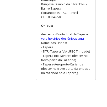
Rua José Olímpio da Silva 1326 –
Bairro Tapera
Florianópolis – SC – Brasil
CEP: 88049-500
Ônibus:
descer no Ponto final da Tapera:
veja horários dos ônibus aqui
-
Nome das Linhas:
- Tapera
- TITRI-Tapera (VIA UFSC Trindade)
- Tapera-Rio Tavares (descer no
trevo perto da Fazenda)
- Tapera-Aeroporto-Carianos
(descer no trevo perto da entrada
na fazenda pela Tapera,)