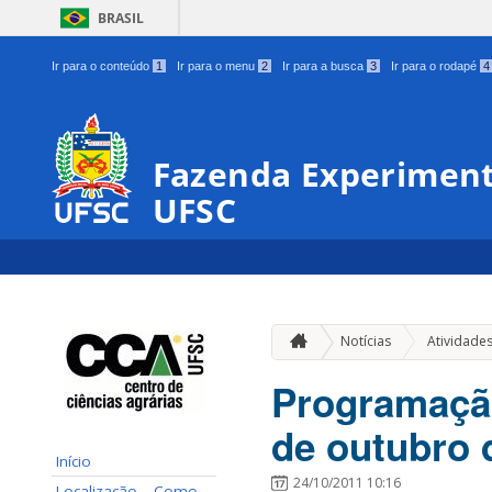
BRASIL
Ir para o conteúdo
1
Ir para o menu
2
Ir para a busca
3
Ir para o rodapé
4
Fazenda Experiment
UFSC
Notícias
Atividade
Programação
de outubro 
Início
24/10/2011 10:16
Localização – Como