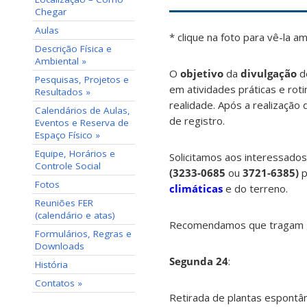
Chegar
Aulas
* clique na foto para vê-la a
Descrição Física e
Ambiental »
O
objetivo
da
divulgação
d
Pesquisas, Projetos e
em atividades práticas e ro
Resultados »
realidade. Após a realizaçã
Calendários de Aulas,
de registro.
Eventos e Reserva de
Espaço Físico »
Equipe, Horários e
Solicitamos aos interessado
Controle Social
(
3233-0685
ou
3721-6385)
p
Fotos
climáticas
e do terreno.
Reuniões FER
(calendário e atas)
Recomendamos que tragam gar
Formulários, Regras e
Downloads
Segunda 24
:
História
Contatos »
Retirada de plantas espontâ