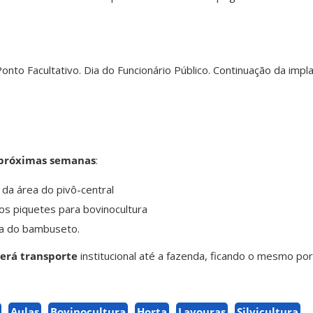
onto Facultativo. Dia do Funcionário Público. Continuação da impl
próximas semanas
:
da área do pivô-central
os piquetes para bovinocultura
ea do bambuseto.
erá transporte
institucional até a fazenda, ficando o mesmo po
Aulas
Bovinocultura
Horta
Lavouras
Silvicultura