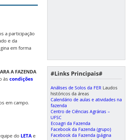
s a participação
udo e da
ágina em forma
PARA A FAZENDA
#Links Principais#
do às
condições
Análises de Solos da FER
Laudos
históricos da áreas
Calendário de aulas e atividades na
hos em campo.
fazenda
Centro de Ciências Agrárias –
UFSC
Ecoagri da Fazenda
Facebook da Fazenda (grupo)
Facebook da Fazenda (página
 equipe do
LETA
e