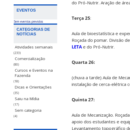
do Pró-Nutrir. Aração de áre
EVENTOS
Terça 25
:
Sem eventos previstos
CATEGORIAS DE
Aula de bioestatística e expe
NOTÍCIAS
Roçada do pomar. Divisão de 
LETA
e do Pró-Nutrir.
Atividades semanais
(233)
Comercialização
Quarta 26:
(80)
Cursos e Eventos na
Fazenda
(chuva a tarde) Aula de Meca
(18)
instalação de cerca-elétrica
Dicas e Orientações
(35)
Saiu na Mídia
Quinta 27:
(17)
Sem categoria
Aula de Mecanização. Roçada 
(4)
apoio dos estudantes e equ
Levantamento topográfico de 