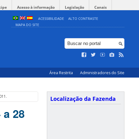
cipe
Acesso à informação
Legislação
Canais
ACESSIBILIDADE
ALTO CONTRASTE
MAPA DO SITE
Área Restrita
Administradores do Site
011.
Localização da Fazenda
 a 28