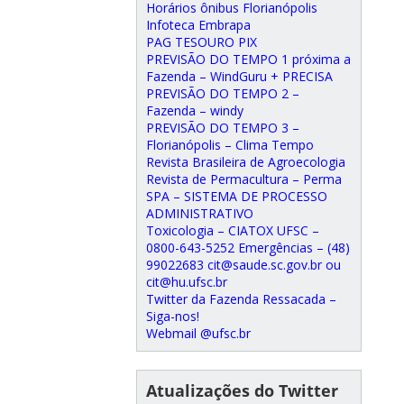
Horários ônibus Florianópolis
Infoteca Embrapa
PAG TESOURO PIX
PREVISÃO DO TEMPO 1 próxima a
Fazenda – WindGuru + PRECISA
PREVISÃO DO TEMPO 2 –
Fazenda – windy
PREVISÃO DO TEMPO 3 –
Florianópolis – Clima Tempo
Revista Brasileira de Agroecologia
Revista de Permacultura – Perma
SPA – SISTEMA DE PROCESSO
ADMINISTRATIVO
Toxicologia – CIATOX UFSC –
0800-643-5252 Emergências – (48)
99022683 cit@saude.sc.gov.br ou
cit@hu.ufsc.br
Twitter da Fazenda Ressacada –
Siga-nos!
Webmail @ufsc.br
Atualizações do Twitter