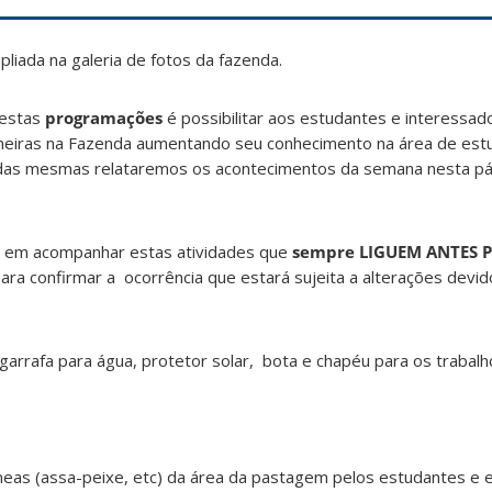
mpliada na galeria de fotos da fazenda.
estas
programações
é possibilitar aos estudantes e interessado
tineiras na Fazenda aumentando seu conhecimento na área de est
o das mesmas relataremos os acontecimentos da semana nesta p
s em acompanhar estas atividades que
sempre LIGUEM ANTES 
ara confirmar a ocorrência que estará sujeita a alterações devi
rafa para água, protetor solar, bota e chapéu para os trabal
neas (assa-peixe, etc) da área da pastagem pelos estudantes e