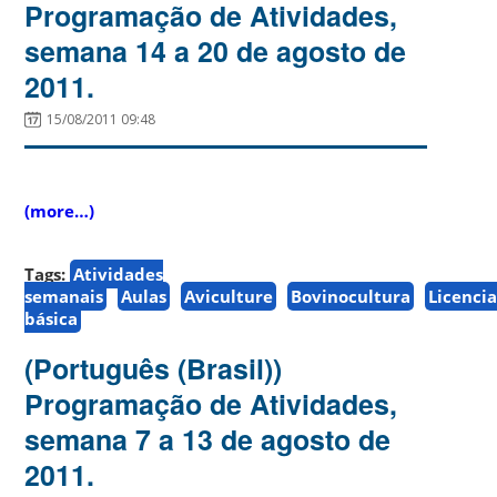
Programação de Atividades,
semana 14 a 20 de agosto de
2011.
15/08/2011 09:48
(more…)
Tags:
Atividades
semanais
Aulas
Aviculture
Bovinocultura
Licenci
básica
(Português (Brasil))
Programação de Atividades,
semana 7 a 13 de agosto de
2011.