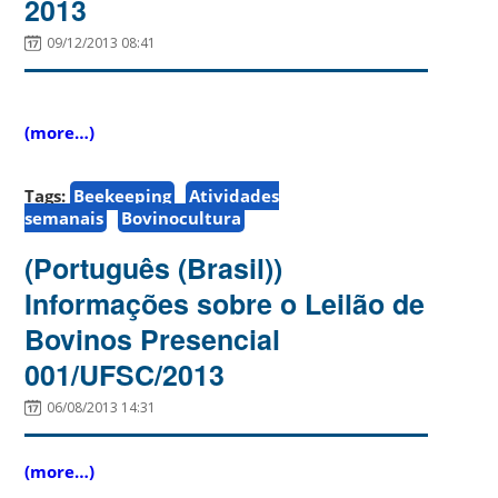
2013
09/12/2013 08:41
(more…)
Tags:
Beekeeping
Atividades
semanais
Bovinocultura
(Português (Brasil))
Informações sobre o Leilão de
Bovinos Presencial
001/UFSC/2013
06/08/2013 14:31
(more…)