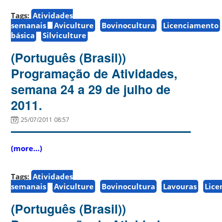
Tags:
Atividades
semanais
Aviculture
Bovinocultura
Licenciamento
básica
Silviculture
(Português (Brasil))
Programação de Atividades,
semana 24 a 29 de julho de
2011.
25/07/2011 08:57
(more…)
Tags:
Atividades
semanais
Aviculture
Bovinocultura
Lavouras
Lice
(Português (Brasil))