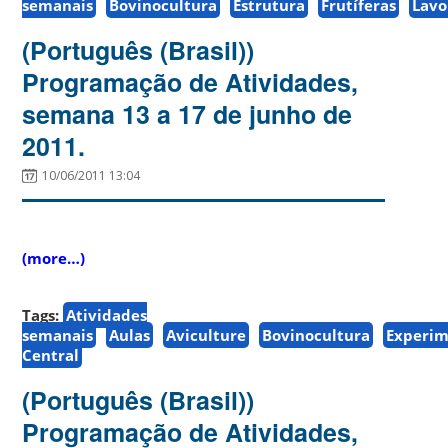
semanais
Bovinocultura
Estrutura
Frutíferas
Lavo
(Português (Brasil))
Programação de Atividades,
semana 13 a 17 de junho de
2011.
10/06/2011 13:04
(more…)
Tags:
Atividades
semanais
Aulas
Aviculture
Bovinocultura
Experim
Central
(Português (Brasil))
Programação de Atividades,