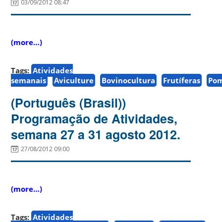
03/09/2012 08:47
(more…)
Tags:
Atividades
semanais
Aviculture
Bovinocultura
Frutíferas
Po
(Português (Brasil))
Programação de Atividades,
semana 27 a 31 agosto 2012.
27/08/2012 09:00
(more…)
Tags:
Atividades