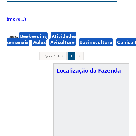
(more…)
Tags:
Beekeeping
Atividades
semanais
Aulas
Aviculture
Bovinocultura
Cunicul
Página 1 de 2
1
2
Localização da Fazenda