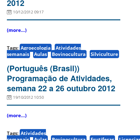
2012
10/12/2012 09:17
(more…)
Tags:
Agroecologia
Atividades
semanais
Aulas
Bovinocultura
Silviculture
(Português (Brasil))
Programação de Atividades,
semana 22 a 26 outubro 2012
19/10/2012 10:50
(more…)
Tags:
Atividades
semanais
Aulas
Bovinocultura
Frutíferas
Licenci