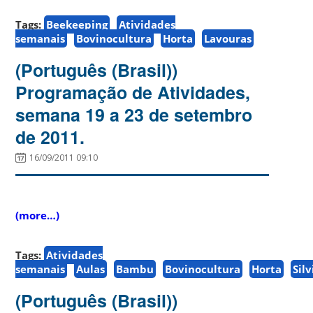
Tags:
Beekeeping
Atividades
semanais
Bovinocultura
Horta
Lavouras
(Português (Brasil))
Programação de Atividades,
semana 19 a 23 de setembro
de 2011.
16/09/2011 09:10
(more…)
Tags:
Atividades
semanais
Aulas
Bambu
Bovinocultura
Horta
Sil
(Português (Brasil))