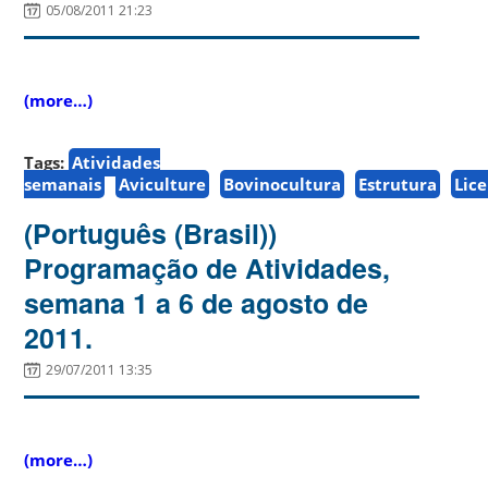
05/08/2011 21:23
(more…)
Tags:
Atividades
semanais
Aviculture
Bovinocultura
Estrutura
Lic
(Português (Brasil))
Programação de Atividades,
semana 1 a 6 de agosto de
2011.
29/07/2011 13:35
(more…)