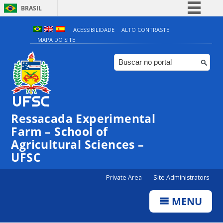
BRASIL
Simplifique!
ACESSIBILIDADE
ALTO CONTRASTE
MAPA DO SITE
Comunica BR
Participe
Acesso à informação
Legislação
Canais
Ressacada Experimental
Farm – School of
Agricultural Sciences –
UFSC
Private Area
Site Administrators
MENU