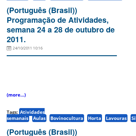
(Português (Brasil))
Programação de Atividades,
semana 24 a 28 de outubro de
2011.
24/10/2011 10:16
(more…)
Tags:
Atividades
semanais
Aulas
Bovinocultura
Horta
Lavouras
S
(Português (Brasil))