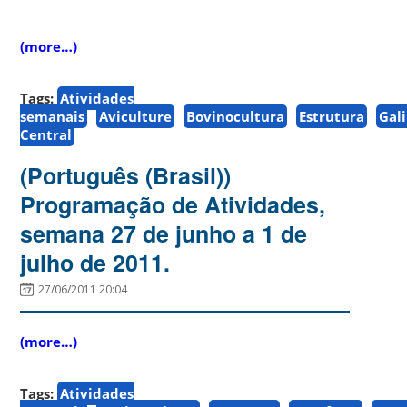
(more…)
Tags:
Atividades
semanais
Aviculture
Bovinocultura
Estrutura
Gal
Central
(Português (Brasil))
Programação de Atividades,
semana 27 de junho a 1 de
julho de 2011.
27/06/2011 20:04
(more…)
Tags:
Atividades