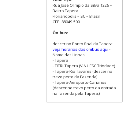
Rua José Olímpio da Silva 1326 –
Bairro Tapera
Florianópolis – SC – Brasil
CEP: 88049-500
Ônibus:
descer no Ponto final da Tapera:
veja horários dos ônibus aqui
-
Nome das Linhas:
- Tapera
- TITRI-Tapera (VIA UFSC Trindade)
- Tapera-Rio Tavares (descer no
trevo perto da Fazenda)
- Tapera-Aeroporto-Carianos
(descer no trevo perto da entrada
na fazenda pela Tapera,)