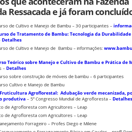
tos que aconteceram na Fazenda
a Ressacada e já foram concluíd
rso de Cultivo e Manejo de Bambu – 30 participantes –
informa
urso de Tratamento de Bambu: Tecnologia da Durabilidade
–
Detalhes
urso de Cultivo e Manejo de Bambu – informações:
www.bambus
rso Teórico sobre Manejo e Cultivo de Bambu e Prática de 
s –
Detalhes
rso sobre construção de móveis de bambu – 6 participantes
urso
Cultivo e Manejo de Bambu
Fruticultura Agroflorestal: Adubação verde mecanizada, po
ão produtiva
– 5º Congresso Mundial de Agrofloresta –
Detalhe
co de Agrofloresta com Agricultores – Leap
co de Agrofloresta com Agricultores – Leap
anejamento Forrageiro – Profes Diego e Milene
Casqueaemento e Ferrageamento Básica em Cavalos – profª Den