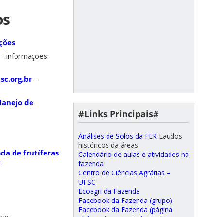
os
ções
– informações:
c.org.br
–
Manejo de
#Links Principais#
Análises de Solos da FER
Laudos
históricos da áreas
da de frutíferas
Calendário de aulas e atividades na
s
fazenda
Centro de Ciências Agrárias –
UFSC
Ecoagri da Fazenda
Facebook da Fazenda (grupo)
Facebook da Fazenda (página
ise