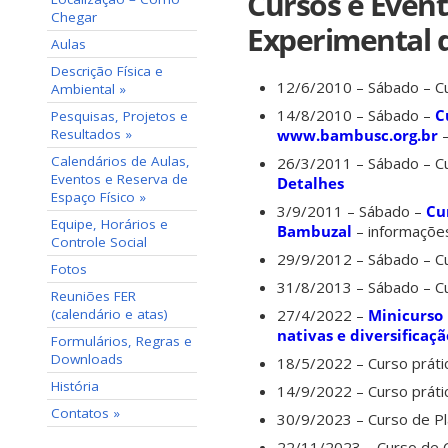
Cursos e Even
Chegar
Experimental d
Aulas
Descrição Física e
12/6/2010 – Sábado – Cu
Ambiental »
14/8/2010 – Sábado –
C
Pesquisas, Projetos e
www.bambusc.org.br
Resultados »
Calendários de Aulas,
26/3/2011 – Sábado – C
Eventos e Reserva de
Detalhes
Espaço Físico »
3/9/2011 – Sábado –
Cu
Equipe, Horários e
Bambuzal
– informaçõe
Controle Social
29/9/2012 – Sábado – Cu
Fotos
31/8/2013 – Sábado –
C
Reuniões FER
27/4/2022 –
Minicurso 
(calendário e atas)
nativas e diversificaç
Formulários, Regras e
Downloads
18/5/2022 – Curso práti
História
14/9/2022 – Curso práti
Contatos »
30/9/2023 – Curso de Pl
22/11/2023 – Curso de 