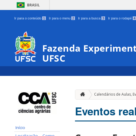
BRASIL
Ir para o conteúdo
1
Ir para o menu
2
Ir para a busca
3
Ir para o rodapé
4
Fazenda Experiment
UFSC
Calendários de Aulas, E
Eventos rea
Início
Localização – Como