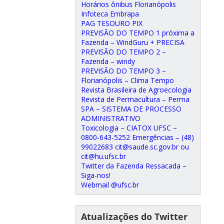
Horários ônibus Florianópolis
Infoteca Embrapa
PAG TESOURO PIX
PREVISÃO DO TEMPO 1 próxima a
Fazenda – WindGuru + PRECISA
PREVISÃO DO TEMPO 2 –
Fazenda – windy
PREVISÃO DO TEMPO 3 –
Florianópolis – Clima Tempo
Revista Brasileira de Agroecologia
Revista de Permacultura – Perma
SPA – SISTEMA DE PROCESSO
ADMINISTRATIVO
Toxicologia – CIATOX UFSC –
0800-643-5252 Emergências – (48)
99022683 cit@saude.sc.gov.br ou
cit@hu.ufsc.br
Twitter da Fazenda Ressacada –
Siga-nos!
Webmail @ufsc.br
Atualizações do Twitter