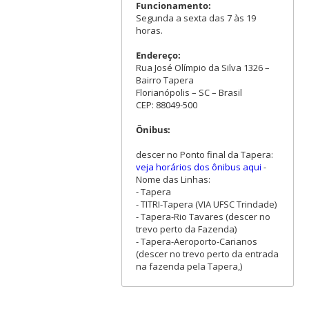
Funcionamento:
Segunda a sexta das 7 às 19
horas.
Endereço:
Rua José Olímpio da Silva 1326 –
Bairro Tapera
Florianópolis – SC – Brasil
CEP: 88049-500
Ônibus:
descer no Ponto final da Tapera:
veja horários dos ônibus aqui
-
Nome das Linhas:
- Tapera
- TITRI-Tapera (VIA UFSC Trindade)
- Tapera-Rio Tavares (descer no
trevo perto da Fazenda)
- Tapera-Aeroporto-Carianos
(descer no trevo perto da entrada
na fazenda pela Tapera,)