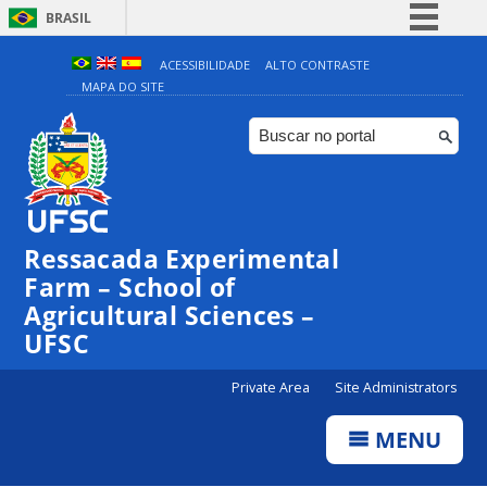
BRASIL
Simplifique!
ACESSIBILIDADE
ALTO CONTRASTE
MAPA DO SITE
Comunica BR
Participe
Acesso à informação
Legislação
Canais
Ressacada Experimental
Farm – School of
Agricultural Sciences –
UFSC
Private Area
Site Administrators
MENU