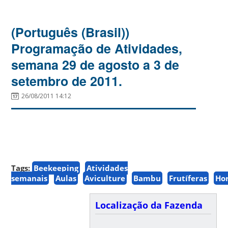
(Português (Brasil))
Programação de Atividades,
semana 29 de agosto a 3 de
setembro de 2011.
26/08/2011 14:12
Tags:
Beekeeping
Atividades
semanais
Aulas
Aviculture
Bambu
Frutíferas
Ho
Localização da Fazenda