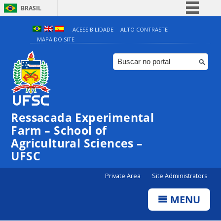
BRASIL
Simplifique!
ACESSIBILIDADE
ALTO CONTRASTE
MAPA DO SITE
Comunica BR
Participe
Acesso à informação
Legislação
Canais
Ressacada Experimental
Farm – School of
Agricultural Sciences –
UFSC
Private Area
Site Administrators
MENU