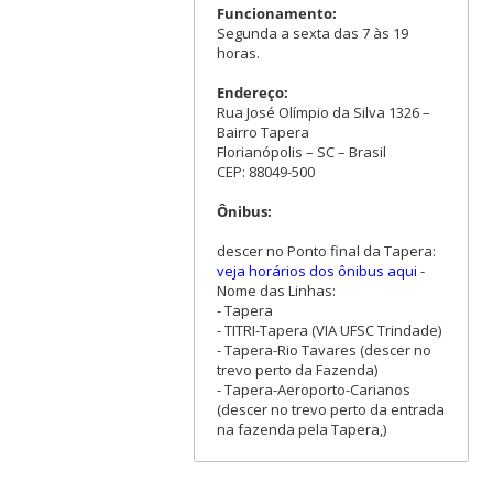
Funcionamento:
Segunda a sexta das 7 às 19
horas.
Endereço:
Rua José Olímpio da Silva 1326 –
Bairro Tapera
Florianópolis – SC – Brasil
CEP: 88049-500
Ônibus:
descer no Ponto final da Tapera:
veja horários dos ônibus aqui
-
Nome das Linhas:
- Tapera
- TITRI-Tapera (VIA UFSC Trindade)
- Tapera-Rio Tavares (descer no
trevo perto da Fazenda)
- Tapera-Aeroporto-Carianos
(descer no trevo perto da entrada
na fazenda pela Tapera,)