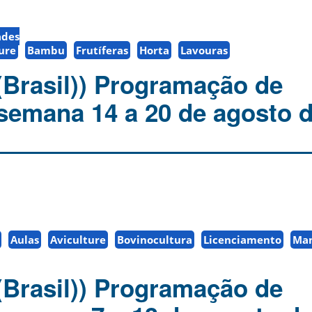
ades
ure
Bambu
Frutíferas
Horta
Lavouras
(Brasil)) Programação de
 semana 14 a 20 de agosto d
Aulas
Aviculture
Bovinocultura
Licenciamento
Ma
(Brasil)) Programação de