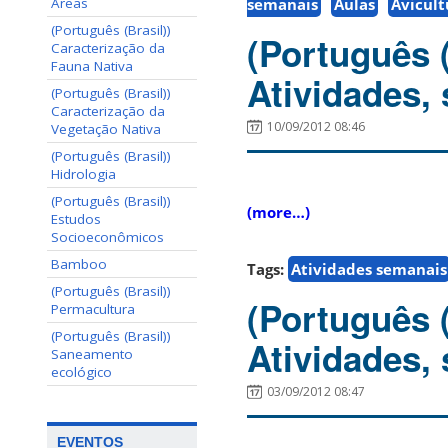
semanais
Aulas
Avicult
Areas
(Português (Brasil))
(Português 
Caracterização da
Fauna Nativa
Atividades,
(Português (Brasil))
Caracterização da
10/09/2012 08:46
Vegetação Nativa
(Português (Brasil))
Hidrologia
(Português (Brasil))
(more…)
Estudos
Socioeconômicos
Bamboo
Tags:
Atividades semanais
(Português (Brasil))
(Português 
Permacultura
(Português (Brasil))
Atividades,
Saneamento
ecológico
03/09/2012 08:47
EVENTOS