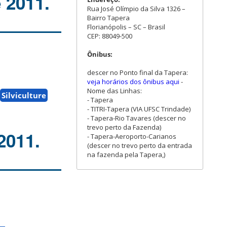
 2011.
Rua José Olímpio da Silva 1326 –
Bairro Tapera
Florianópolis – SC – Brasil
CEP: 88049-500
Ônibus:
descer no Ponto final da Tapera:
veja horários dos ônibus aqui
-
Nome das Linhas:
Silviculture
- Tapera
- TITRI-Tapera (VIA UFSC Trindade)
- Tapera-Rio Tavares (descer no
trevo perto da Fazenda)
2011.
- Tapera-Aeroporto-Carianos
(descer no trevo perto da entrada
na fazenda pela Tapera,)