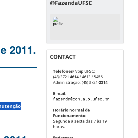
@FazendaUFSC
e 2011.
CONTACT
Telefones
/ Voip UFSC:
(48) 3721
4614
/ 4613 / 5456
Administração: (48) 3721-
2314
E-mail:
nutenção
Horário normal de
Funcionamento:
Segunda a sexta das 7 às 19
horas.
Endereço: