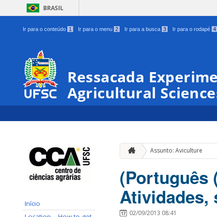
BRASIL
Ir para o conteúdo
1
Ir para o menu
2
Ir para a busca
3
Ir para o rodapé
4
Ressacada Experimen
Agricultural Science
Assunto: Aviculture
(Português 
Atividades,
Início
02/09/2013 08:41
Location – How to get