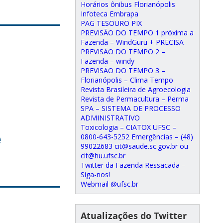
Horários ônibus Florianópolis
Infoteca Embrapa
PAG TESOURO PIX
PREVISÃO DO TEMPO 1 próxima a
Fazenda – WindGuru + PRECISA
PREVISÃO DO TEMPO 2 –
Fazenda – windy
PREVISÃO DO TEMPO 3 –
Florianópolis – Clima Tempo
Revista Brasileira de Agroecologia
Revista de Permacultura – Perma
SPA – SISTEMA DE PROCESSO
ADMINISTRATIVO
Toxicologia – CIATOX UFSC –
e
0800-643-5252 Emergências – (48)
99022683 cit@saude.sc.gov.br ou
cit@hu.ufsc.br
Twitter da Fazenda Ressacada –
Siga-nos!
Webmail @ufsc.br
Atualizações do Twitter