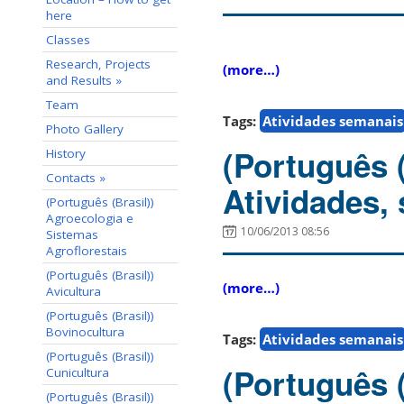
here
Classes
Research, Projects
(more…)
and Results »
Team
Tags:
Atividades semanais
Photo Gallery
(Português 
History
Contacts »
Atividades,
(Português (Brasil))
Agroecologia e
10/06/2013 08:56
Sistemas
Agroflorestais
(Português (Brasil))
(more…)
Avicultura
(Português (Brasil))
Bovinocultura
Tags:
Atividades semanais
(Português (Brasil))
(Português 
Cunicultura
(Português (Brasil))