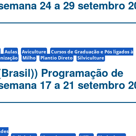
 semana 24 a 29 setembro 2
Aulas
Aviculture
Cursos de Graduação e Pós ligados à
nização
Milho
Plantio Direto
Silviculture
(Brasil)) Programação de
 semana 17 a 21 setembro 2
ades