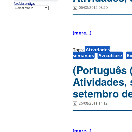
Notícias antigas
06/08/2012 08:50
(more…)
Tags:
Atividades
semanais
Aviculture
Bo
(Português 
Atividades,
setembro de
26/08/2011 14:12
(more…)