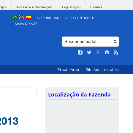
cipe
Acesso à informação
Legislação
Canais
ACESSIBILIDADE
ALTO CONTRASTE
MAPA DO SITE
Private Area
Site Administrators
Localização da Fazenda
2013