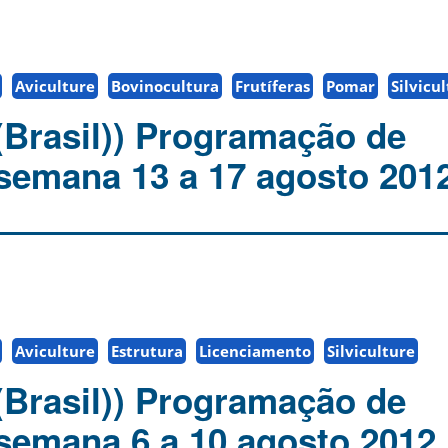
Aviculture
Bovinocultura
Frutíferas
Pomar
Silvicu
(Brasil)) Programação de
 semana 13 a 17 agosto 2012
Aviculture
Estrutura
Licenciamento
Silviculture
(Brasil)) Programação de
 semana 6 a 10 agosto 2012.