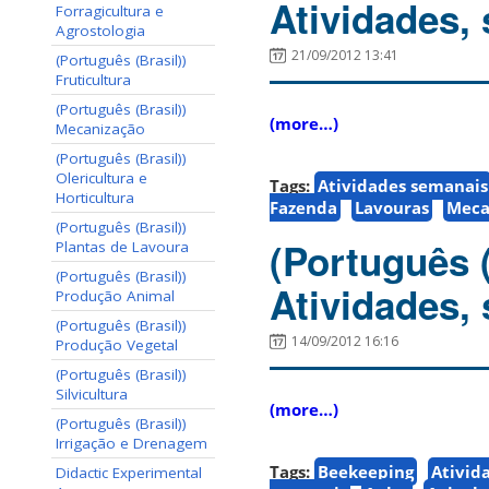
Atividades,
Forragicultura e
Agrostologia
21/09/2012 13:41
(Português (Brasil))
Fruticultura
(Português (Brasil))
(more…)
Mecanização
(Português (Brasil))
Olericultura e
Tags:
Atividades semanais
Horticultura
Fazenda
Lavouras
Meca
(Português (Brasil))
(Português 
Plantas de Lavoura
(Português (Brasil))
Atividades,
Produção Animal
(Português (Brasil))
14/09/2012 16:16
Produção Vegetal
(Português (Brasil))
Silvicultura
(more…)
(Português (Brasil))
Irrigação e Drenagem
Tags:
Beekeeping
Ativid
Didactic Experimental