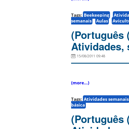
Tags:
Beekeeping
Ativid
semanais
Aulas
Avicult
(Português 
Atividades,
15/08/2011 09:48
(more…)
Tags:
Atividades semanais
básica
(Português 