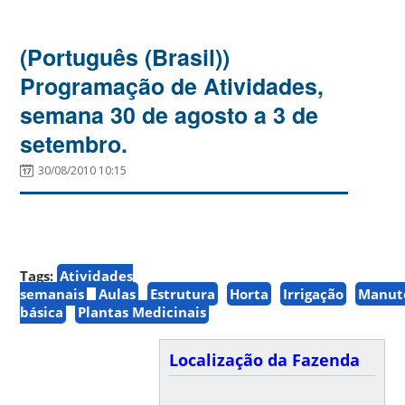
(Português (Brasil))
Programação de Atividades,
semana 30 de agosto a 3 de
setembro.
30/08/2010 10:15
Tags:
Atividades
semanais
Aulas
Estrutura
Horta
Irrigação
Manut
básica
Plantas Medicinais
Localização da Fazenda