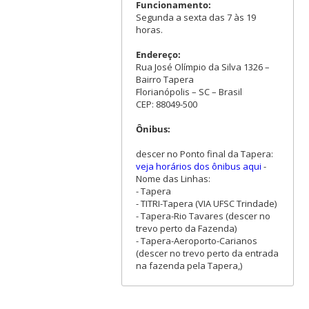
Funcionamento:
Segunda a sexta das 7 às 19
horas.
Endereço:
Rua José Olímpio da Silva 1326 –
Bairro Tapera
Florianópolis – SC – Brasil
CEP: 88049-500
Ônibus:
descer no Ponto final da Tapera:
veja horários dos ônibus aqui
-
Nome das Linhas:
- Tapera
- TITRI-Tapera (VIA UFSC Trindade)
- Tapera-Rio Tavares (descer no
trevo perto da Fazenda)
- Tapera-Aeroporto-Carianos
(descer no trevo perto da entrada
na fazenda pela Tapera,)