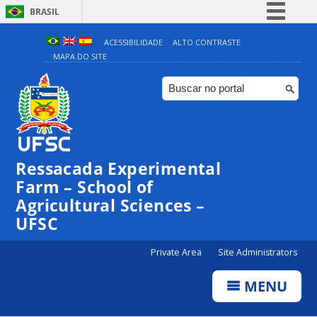
BRASIL
Simplifique!
ACESSIBILIDADE
ALTO CONTRASTE
MAPA DO SITE
Comunica BR
Participe
Acesso à informação
Legislação
Canais
Ressacada Experimental
Farm – School of
Agricultural Sciences –
UFSC
Private Area
Site Administrators
MENU