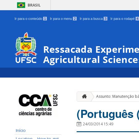
BRASIL
Ir para o conteúdo
1
Ir para o menu
2
Ir para a busca
3
Ir para o rodapé
4
Ressacada Experimen
Agricultural Science
Assunto: Manutenção bá
(Português (
24/03/2014 15:49
Início
Location – How to get