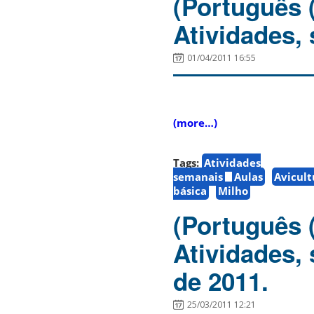
(Português 
Atividades, 
01/04/2011 16:55
(more…)
Tags:
Atividades
semanais
Aulas
Avicult
básica
Milho
(Português 
Atividades,
de 2011.
25/03/2011 12:21