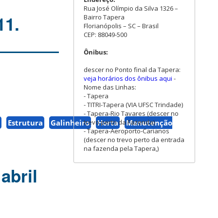
Rua José Olímpio da Silva 1326 –
11.
Bairro Tapera
Florianópolis – SC – Brasil
CEP: 88049-500
Ônibus:
descer no Ponto final da Tapera:
veja horários dos ônibus aqui
-
Nome das Linhas:
- Tapera
- TITRI-Tapera (VIA UFSC Trindade)
- Tapera-Rio Tavares (descer no
trevo perto da Fazenda)
Estrutura
Galinheiro
Horta
Manutenção
- Tapera-Aeroporto-Carianos
(descer no trevo perto da entrada
na fazenda pela Tapera,)
abril