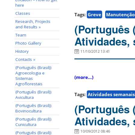
here
Classes
Tags:
Greve
Manutenção 
Research, Projects
(Português 
and Results »
Team
Atividades,
Photo Gallery
History
11/10/2012 13:41
Contacts »
(Português (Brasil))
Agroecologia e
(more…)
Sistemas
Agroflorestais
(Português (Brasil))
Tags:
Atividades semanais
Avicultura
(Português 
(Português (Brasil))
Bovinocultura
Atividades,
(Português (Brasil))
Cunicultura
10/09/2012 08:46
(Português (Brasil))