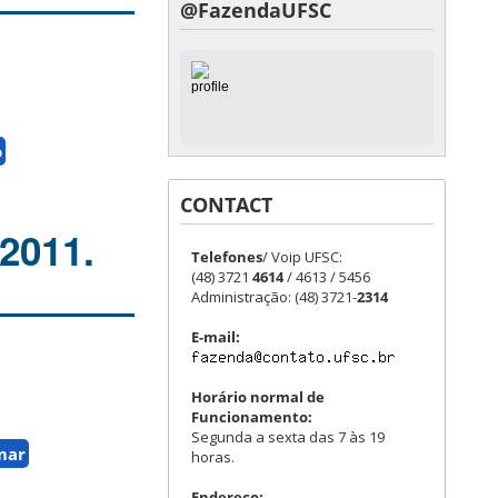
@FazendaUFSC
o
CONTACT
2011.
Telefones
/ Voip UFSC:
(48) 3721
4614
/ 4613 / 5456
Administração: (48) 3721-
2314
E-mail:
Horário normal de
Funcionamento:
Segunda a sexta das 7 às 19
mar
horas.
Endereço: