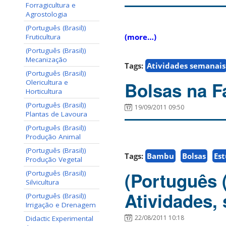
Forragicultura e
Agrostologia
(Português (Brasil))
(more…)
Fruticultura
(Português (Brasil))
Mecanização
Tags:
Atividades semanais
(Português (Brasil))
Bolsas na F
Olericultura e
Horticultura
(Português (Brasil))
19/09/2011 09:50
Plantas de Lavoura
(Português (Brasil))
Produção Animal
(Português (Brasil))
Tags:
Bambu
Bolsas
Es
Produção Vegetal
(Português 
(Português (Brasil))
Silvicultura
Atividades,
(Português (Brasil))
Irrigação e Drenagem
22/08/2011 10:18
Didactic Experimental