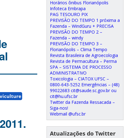
Horários ônibus Florianópolis
Infoteca Embrapa
PAG TESOURO PIX
PREVISÃO DO TEMPO 1 próxima a
Fazenda – WindGuru + PRECISA
PREVISÃO DO TEMPO 2 –
Fazenda – windy
de
PREVISÃO DO TEMPO 3 –
Florianópolis – Clima Tempo
al
Revista Brasileira de Agroecologia
Revista de Permacultura – Perma
SPA – SISTEMA DE PROCESSO
ADMINISTRATIVO
Toxicologia – CIATOX UFSC –
0800-643-5252 Emergências – (48)
99022683 cit@saude.sc.gov.br ou
lviculture
cit@hu.ufsc.br
Twitter da Fazenda Ressacada –
Siga-nos!
Webmail @ufsc.br
2011.
Atualizações do Twitter