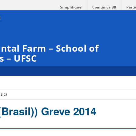
Simplifique!
Comunica BR
Parti
tal Farm – School of
s – UFSC
sica
Brasil)) Greve 2014