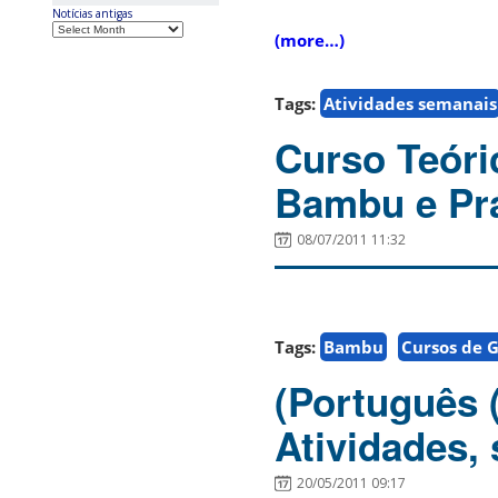
Notícias antigas
(more…)
Tags:
Atividades semanais
Curso Teóri
Bambu e Prá
08/07/2011 11:32
Tags:
Bambu
Cursos de G
(Português 
Atividades,
20/05/2011 09:17