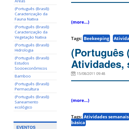
Areas
(Português (Brasil))
Caracterização da
Fauna Nativa
(more…)
(Português (Brasil))
Caracterização da
Vegetação Nativa
Tags:
Beekeeping
Ativid
(Português (Brasil))
(Português 
Hidrologia
(Português (Brasil))
Atividades,
Estudos
Socioeconômicos
15/08/2011 09:48
Bamboo
(Português (Brasil))
Permacultura
(Português (Brasil))
(more…)
Saneamento
ecológico
Tags:
Atividades semanais
básica
EVENTOS