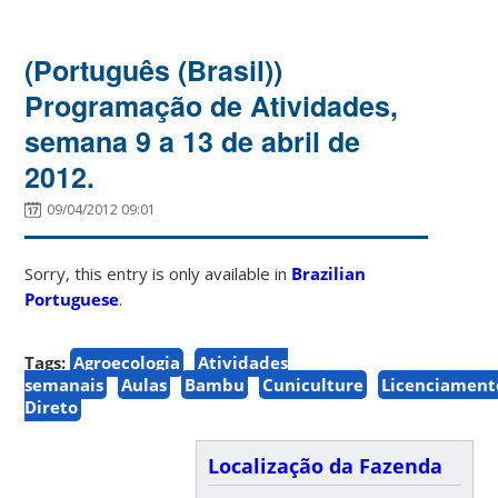
(Português (Brasil))
Programação de Atividades,
semana 9 a 13 de abril de
2012.
09/04/2012 09:01
Sorry, this entry is only available in
Brazilian
Portuguese
.
Tags:
Agroecologia
Atividades
semanais
Aulas
Bambu
Cuniculture
Licenciament
Direto
Localização da Fazenda