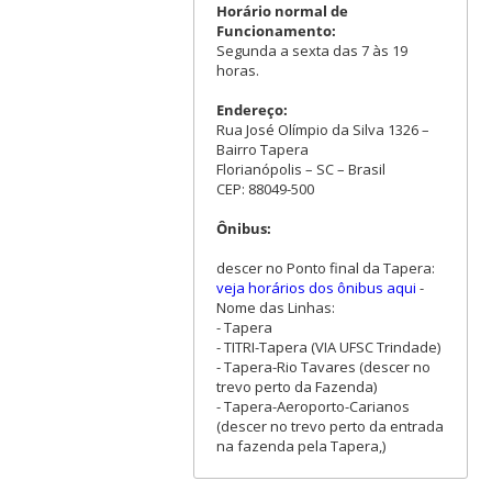
Horário normal de
Funcionamento:
Segunda a sexta das 7 às 19
horas.
Endereço:
Rua José Olímpio da Silva 1326 –
Bairro Tapera
Florianópolis – SC – Brasil
CEP: 88049-500
Ônibus:
descer no Ponto final da Tapera:
veja horários dos ônibus aqui
-
Nome das Linhas:
- Tapera
- TITRI-Tapera (VIA UFSC Trindade)
- Tapera-Rio Tavares (descer no
trevo perto da Fazenda)
- Tapera-Aeroporto-Carianos
(descer no trevo perto da entrada
na fazenda pela Tapera,)