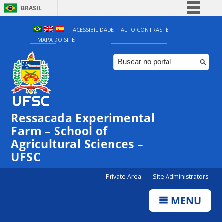
BRASIL
Simplifique!
ACESSIBILIDADE
ALTO CONTRASTE
MAPA DO SITE
Comunica BR
Participe
Acesso à informação
Legislação
Canais
Ressacada Experimental
Farm – School of
Agricultural Sciences –
UFSC
Private Area
Site Administrators
MENU