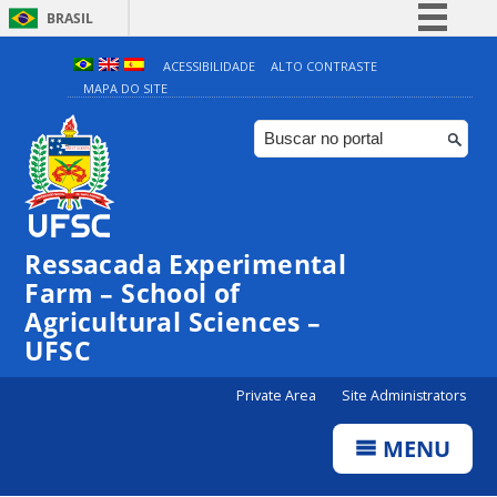
BRASIL
Simplifique!
ACESSIBILIDADE
ALTO CONTRASTE
MAPA DO SITE
Comunica BR
Participe
Acesso à informação
Legislação
Canais
Ressacada Experimental
Farm – School of
Agricultural Sciences –
UFSC
Private Area
Site Administrators
MENU