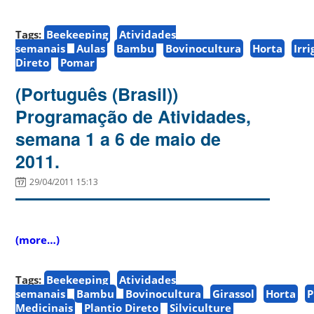
Tags:
Beekeeping
Atividades
semanais
Aulas
Bambu
Bovinocultura
Horta
Irr
Direto
Pomar
(Português (Brasil))
Programação de Atividades,
semana 1 a 6 de maio de
2011.
29/04/2011 15:13
(more…)
Tags:
Beekeeping
Atividades
semanais
Bambu
Bovinocultura
Girassol
Horta
P
Medicinais
Plantio Direto
Silviculture