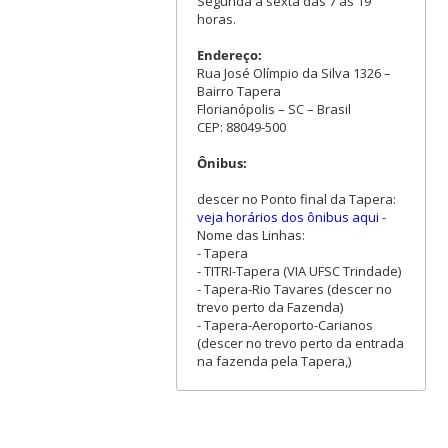
Segunda a sexta das 7 às 19
horas.
Endereço:
Rua José Olímpio da Silva 1326 –
Bairro Tapera
Florianópolis – SC – Brasil
CEP: 88049-500
Ônibus:
descer no Ponto final da Tapera:
veja horários dos ônibus aqui
-
Nome das Linhas:
- Tapera
- TITRI-Tapera (VIA UFSC Trindade)
- Tapera-Rio Tavares (descer no
trevo perto da Fazenda)
- Tapera-Aeroporto-Carianos
(descer no trevo perto da entrada
na fazenda pela Tapera,)