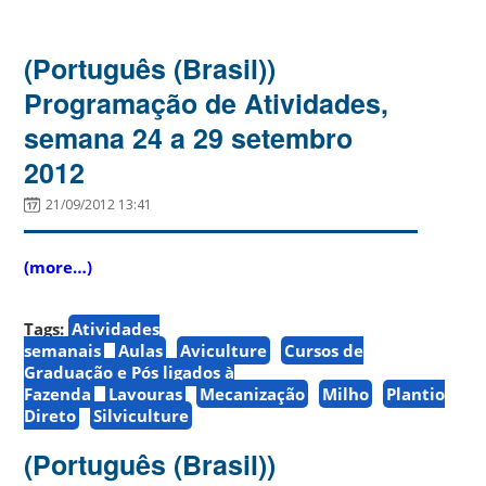
(Português (Brasil))
Programação de Atividades,
semana 24 a 29 setembro
2012
21/09/2012 13:41
(more…)
Tags:
Atividades
semanais
Aulas
Aviculture
Cursos de
Graduação e Pós ligados à
Fazenda
Lavouras
Mecanização
Milho
Plantio
Direto
Silviculture
(Português (Brasil))