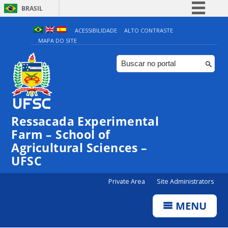
BRASIL
Simplifique!
ACESSIBILIDADE
ALTO CONTRASTE
MAPA DO SITE
Comunica BR
Participe
Acesso à informação
Legislação
Canais
Ressacada Experimental
Farm – School of
Agricultural Sciences –
UFSC
Private Area
Site Administrators
MENU