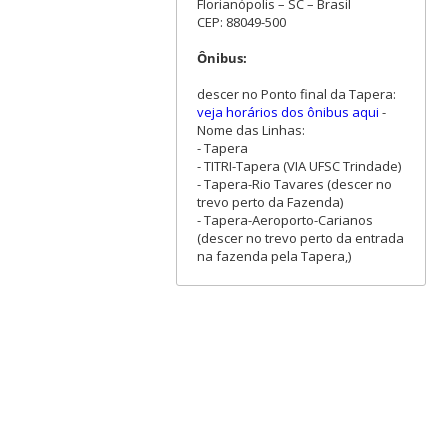
Florianópolis – SC – Brasil
CEP: 88049-500
Ônibus:
descer no Ponto final da Tapera:
veja horários dos ônibus aqui
-
Nome das Linhas:
- Tapera
- TITRI-Tapera (VIA UFSC Trindade)
- Tapera-Rio Tavares (descer no
trevo perto da Fazenda)
- Tapera-Aeroporto-Carianos
(descer no trevo perto da entrada
na fazenda pela Tapera,)