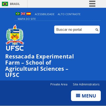
BRASIL
Simplifique!
ACESSIBILIDADE
ALTO CONTRASTE
MAPA DO SITE
Comunica BR
Participe
Acesso à informação
Legislação
Canais
Ressacada Experimental
Farm – School of
Agricultural Sciences –
UFSC
Private Area
Site Administrators
MENU